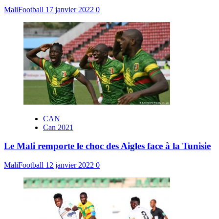
MaliFootball
17 janvier 2022
0
CAN
Can 2021
Le Mali remporte le choc des Aigles face à la Tunisie
MaliFootball
12 janvier 2022
0