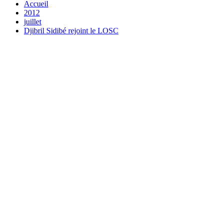
Accueil
2012
juillet
Djibril Sidibé rejoint le LOSC