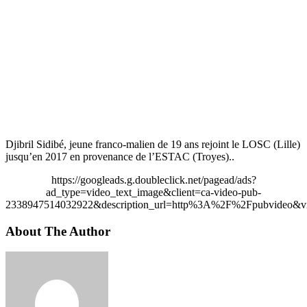
Djibril Sidibé, jeune franco-malien de 19 ans rejoint le LOSC (Lille)
jusqu’en 2017 en provenance de l’ESTAC (Troyes)..
https://googleads.g.doubleclick.net/pagead/ads?
ad_type=video_text_image&client=ca-video-pub-
2338947514032922&description_url=http%3A%2F%2Fpubvideo&vi
About The Author