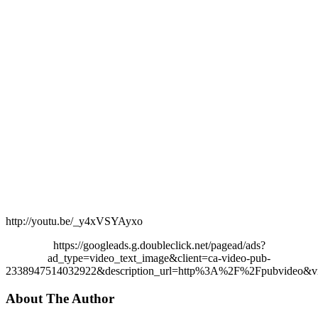
http://youtu.be/_y4xVSYAyxo
https://googleads.g.doubleclick.net/pagead/ads?
ad_type=video_text_image&client=ca-video-pub-
2338947514032922&description_url=http%3A%2F%2Fpubvideo&vi
About The Author