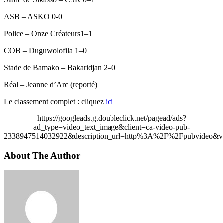
ASB – ASKO 0-0
Police – Onze Créateurs1–1
COB – Duguwolofila 1–0
Stade de Bamako – Bakaridjan 2–0
Réal – Jeanne d’Arc (reporté)
Le classement complet : cliquez
ici
https://googleads.g.doubleclick.net/pagead/ads?
ad_type=video_text_image&client=ca-video-pub-
2338947514032922&description_url=http%3A%2F%2Fpubvideo&vi
About The Author