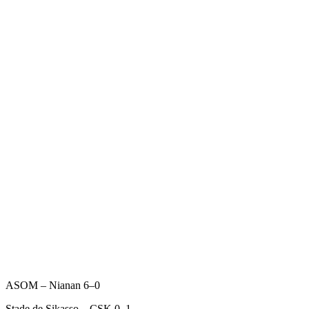
ASOM – Nianan 6–0
Stade de Sikasso – CSK 0–1