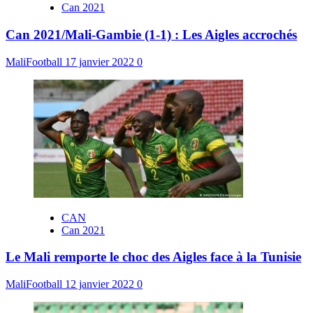
Can 2021
Can 2021/Mali-Gambie (1-1) : Les Aigles accrochés
MaliFootball
17 janvier 2022
0
CAN
Can 2021
Le Mali remporte le choc des Aigles face à la Tunisie
MaliFootball
12 janvier 2022
0