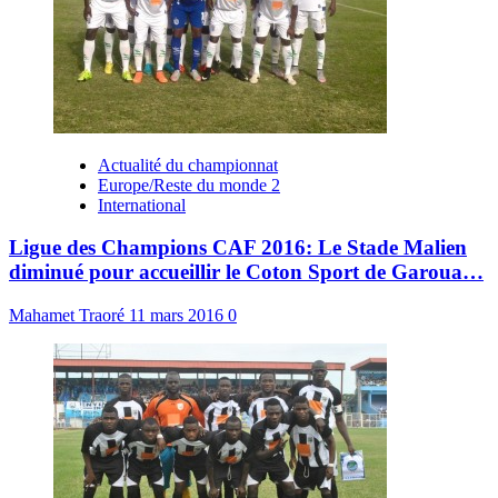
Actualité du championnat
Europe/Reste du monde 2
International
Ligue des Champions CAF 2016: Le Stade Malien
diminué pour accueillir le Coton Sport de Garoua…
Mahamet Traoré
11 mars 2016
0