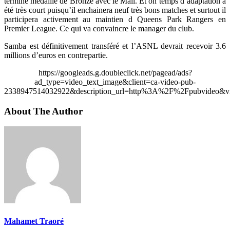
terminé médaillé de Bronze avec le Mali. Et on temps d’adaptation a
été très court puisqu’il enchainera neuf très bons matches et surtout il
participera activement au maintien d Queens Park Rangers en
Premier League. Ce qui va convaincre le manager du club.
Samba est définitivement transféré et l’ASNL devrait recevoir 3.6
millions d’euros en contrepartie.
https://googleads.g.doubleclick.net/pagead/ads?
ad_type=video_text_image&client=ca-video-pub-
2338947514032922&description_url=http%3A%2F%2Fpubvideo&vi
About The Author
Mahamet Traoré