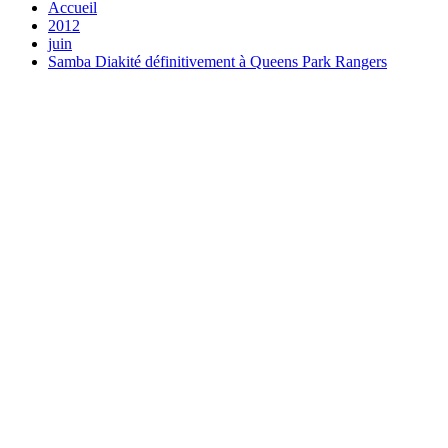
Accueil
2012
juin
Samba Diakité définitivement à Queens Park Rangers