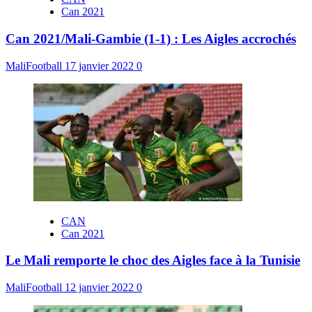
Can 2021
Can 2021/Mali-Gambie (1-1) : Les Aigles accrochés
MaliFootball
17 janvier 2022
0
CAN
Can 2021
Le Mali remporte le choc des Aigles face à la Tunisie
MaliFootball
12 janvier 2022
0