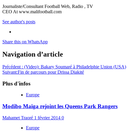
Journaliste/Consultant Football Web, Radio , TV
CEO At www.malifootball.com
See author's posts
Share this on WhatsApp
Navigation d’article
Précédent :
(Video): Bakary Soumaré à Philadelphie Union (USA)
Suivant:
Fin de parcours pour Drissa Diakité
Plus d'infos
Europe
Modibo Maïga rejoint les Queens Park Rangers
Mahamet Traoré
1 février 2014
0
Europe