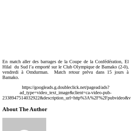
En match aller des barrages de la Coupe de la Confédération, El
Hilal du Sud l’a emporté sur le Club Olympique de Bamako (2-0),
vendredi à Omdurman. Match retour prévu dans 15 jours à
Bamako.
https://googleads.g.doubleclick.net/pagead/ads?
ad_type=video_text_image&client=ca-video-pub-
2338947514032922&description_url=http%3A%2F%2Fpubvideo&vi
About The Author