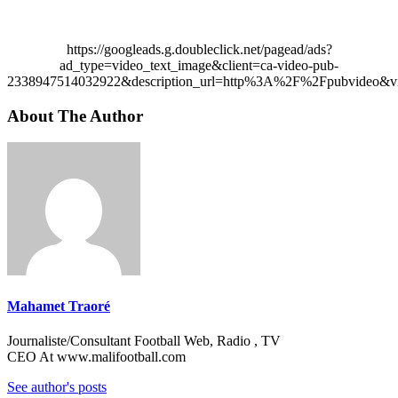
https://googleads.g.doubleclick.net/pagead/ads?
ad_type=video_text_image&client=ca-video-pub-
2338947514032922&description_url=http%3A%2F%2Fpubvideo&vi
About The Author
Mahamet Traoré
Journaliste/Consultant Football Web, Radio , TV
CEO At www.malifootball.com
See author's posts