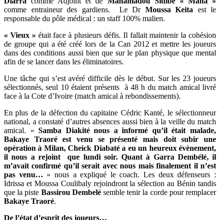
Diarra
comme Adjoint et de
Mahamadou Sidibé « Maha »
comme entraineur des gardiens. Le Dr
Moussa Keita
est le
responsable du pôle médical : un staff 100% malien.
« Vieux »
était face à plusieurs défis. Il fallait maintenir la cohésion
de groupe qui a été créé lors de la Can 2012 et mettre les joueurs
dans des conditions aussi bien que sur le plan physique que mental
afin de se lancer dans les éliminatoires.
Une tâche qui s’est avéré difficile dès le début. Sur les 23 joueurs
sélectionnés, seul 10 étaient présents à 48 h du match amical livré
face à la Cote d’Ivoire (match amical à rebondissements).
En plus de la défection du capitaine Cédric Kanté, le sélectionneur
national, a constaté d’autres absences aussi bien à la veille du match
amical. «
Samba Diakité nous a informé qu’il était malade,
Bakaye Traoré est venu se présenté mais doit subir une
opération à Milan, Cheick Diabaté a eu un heureux évènement,
il nous a rejoint que lundi soir. Quant à Garra Dembélé, il
m’avait confirmé qu’il serait avec nous mais finalement il n’est
pas venu…
» nous a expliqué le coach. Les deux défenseurs :
Idrissa et Moussa Coulibaly rejoindront la sélection au Bénin tandis
que la piste
Bassirou Dembelé
semble tenir la corde pour remplacer
Bakaye Traoré
.
De l’état d’esprit des joueurs…