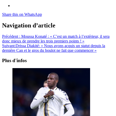
Share this on WhatsApp
Navigation d’article
Précédent :
Moussa Konaté : « C’est un match à l’extérieur, il sera
donc mieux de prendre les trois premiers points ! »
Suivant:
Drissa Diakité: « Nous avons acquis un statut depuis la
dernière Can et le gros du boulot ne fait que commencer »
Plus d'infos