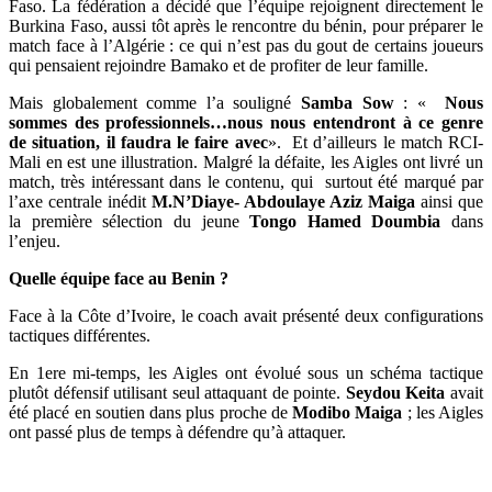
Faso. La fédération a décidé que l’équipe rejoignent directement le
Burkina Faso, aussi tôt après le rencontre du bénin, pour préparer le
match face à l’Algérie : ce qui n’est pas du gout de certains joueurs
qui pensaient rejoindre Bamako et de profiter de leur famille.
Mais globalement comme l’a souligné
Samba Sow
: «
Nous
sommes des professionnels…nous nous entendront à ce genre
de situation, il faudra le faire avec
». Et d’ailleurs le match RCI-
Mali en est une illustration. Malgré la défaite, les Aigles ont livré un
match, très intéressant dans le contenu, qui surtout été marqué par
l’axe centrale inédit
M.N’Diaye- Abdoulaye Aziz Maiga
ainsi que
la première sélection du jeune
Tongo Hamed Doumbia
dans
l’enjeu.
Quelle équipe face au Benin ?
Face à la Côte d’Ivoire, le coach avait présenté deux configurations
tactiques différentes.
En 1ere mi-temps, les Aigles ont évolué sous un schéma tactique
plutôt défensif utilisant seul attaquant de pointe.
Seydou Keita
avait
été placé en soutien dans plus proche de
Modibo Maiga
; les Aigles
ont passé plus de temps à défendre qu’à attaquer.