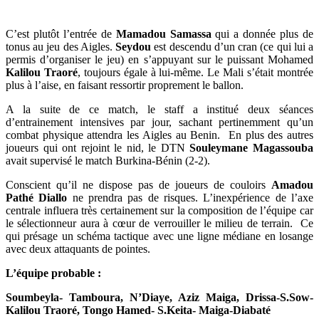
C’est plutôt l’entrée de
Mamadou Samassa
qui a donnée plus de
tonus au jeu des Aigles.
Seydou
est descendu d’un cran (ce qui lui a
permis d’organiser le jeu) en s’appuyant sur le puissant Mohamed
Kalilou Traoré
, toujours égale à lui-même. Le Mali s’était montrée
plus à l’aise, en faisant ressortir proprement le ballon.
A la suite de ce match, le staff a institué deux séances
d’entrainement intensives par jour, sachant pertinemment qu’un
combat physique attendra les Aigles au Benin. En plus des autres
joueurs qui ont rejoint le nid, le DTN
Souleymane Magassouba
avait supervisé le match Burkina-Bénin (2-2).
Conscient qu’il ne dispose pas de joueurs de couloirs
Amadou
Pathé Diallo
ne prendra pas de risques. L’inexpérience de l’axe
centrale influera très certainement sur la composition de l’équipe car
le sélectionneur aura à cœur de verrouiller le milieu de terrain. Ce
qui présage un schéma tactique avec une ligne médiane en losange
avec deux attaquants de pointes.
L’équipe probable :
Soumbeyla- Tamboura, N’Diaye, Aziz Maiga, Drissa-S.Sow-
Kalilou Traoré, Tongo Hamed- S.Keita- Maiga-Diabaté