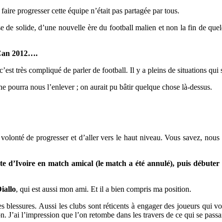
 faire progresser cette équipe n’était pas partagée par tous.
se de solide, d’une nouvelle ère du football malien et non la fin de qu
a Can 2012….
est très compliqué de parler de football. Il y a pleins de situations qui 
ne pourra nous l’enlever ; on aurait pu bâtir quelque chose là-dessus.
une volonté de progresser et d’aller vers le haut niveau. Vous savez, 
Cote d’Ivoire en match amical (le match a été annulé), puis débute
iallo
, qui est aussi mon ami. Et il a bien compris ma position.
es blessures. Aussi les clubs sont réticents à engager des joueurs qui vo
. J’ai l’impression que l’on retombe dans les travers de ce qui se passai