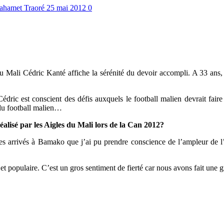
ahamet Traoré
25 mai 2012
0
du Mali Cédric Kanté affiche la sérénité du devoir accompli. A 33 ans
Cédric est conscient des défis auxquels le football malien devrait fai
 du football malien…
éalisé par les Aigles du Mali lors de la Can 2012?
es arrivés à Bamako que j’ai pu prendre conscience de l’ampleur de l
et populaire. C’est un gros sentiment de fierté car nous avons fait une