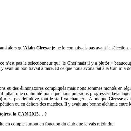
 ami alors qu’
Alain Giresse
je ne le connaissais pas avant la sélection.
ce n’est pas le sélectionneur qui le Chef mais il y a plutôt « beaucoup
il y avait un bon travail à faire. Et ce que nous avons fait à la Can m’a d
avions eu des éliminatoires compliqués mais nous sommes montés en ré
l fallait une continuité pour que nous puissions progresser davantage.
n
)
n’est pas définitive, tout le staff va changer…Alors que
Giresse
avai
pétition ou en dehors des matches. Il y avait une bonne alchimie entre l
natoires, la CAN 2013… ?
dre en compte surtout en fonction du club que je vais rejoindre.