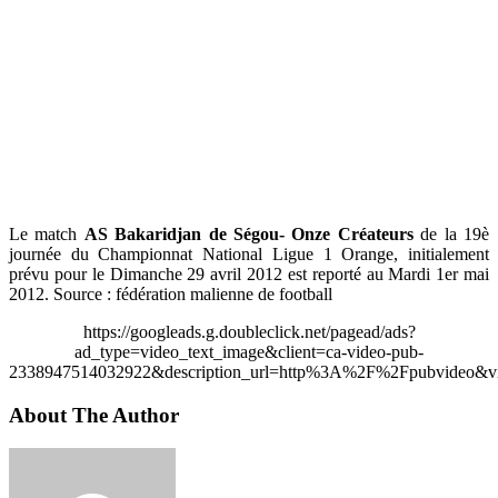
Le match
AS Bakaridjan de Ségou- Onze Créateurs
de la 19è
journée du Championnat National Ligue 1 Orange, initialement
prévu pour le Dimanche 29 avril 2012 est reporté au Mardi 1er mai
2012. Source : fédération malienne de football
https://googleads.g.doubleclick.net/pagead/ads?
ad_type=video_text_image&client=ca-video-pub-
2338947514032922&description_url=http%3A%2F%2Fpubvideo&vi
About The Author