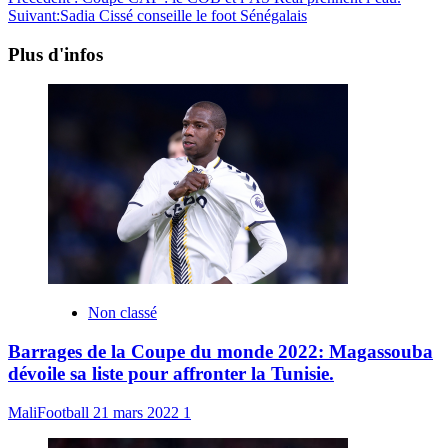
Suivant:
Sadia Cissé conseille le foot Sénégalais
Plus d'infos
Non classé
Barrages de la Coupe du monde 2022: Magassouba
dévoile sa liste pour affronter la Tunisie.
MaliFootball
21 mars 2022
1