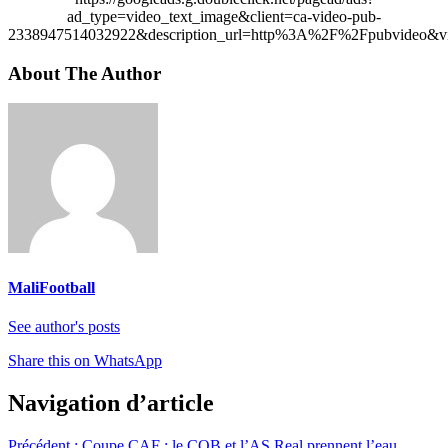
ad_type=video_text_image&client=ca-video-pub-
2338947514032922&description_url=http%3A%2F%2Fpubvideo&vi
About The Author
MaliFootball
See author's posts
Share this on WhatsApp
Navigation d’article
Précédent :
Coupe CAF : le COB et l’AS Real prennent l’eau.