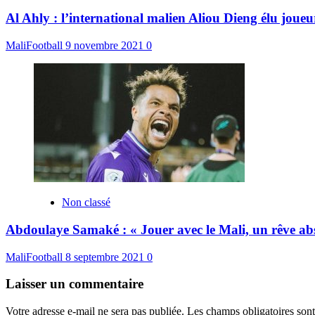
Al Ahly : l’international malien Aliou Dieng élu joue
MaliFootball
9 novembre 2021
0
Non classé
Abdoulaye Samaké : « Jouer avec le Mali, un rêve ab
MaliFootball
8 septembre 2021
0
Laisser un commentaire
Votre adresse e-mail ne sera pas publiée.
Les champs obligatoires son