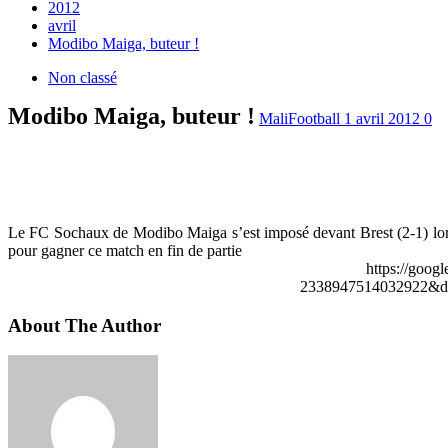
2012
avril
Modibo Maiga, buteur !
Non classé
Modibo Maiga, buteur !
MaliFootball
1 avril 2012
0
Le FC Sochaux de Modibo Maiga s’est imposé devant Brest (2-1) lors 
pour gagner ce match en fin de partie
https://goog
2338947514032922&de
About The Author