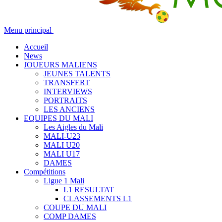
Menu principal
Accueil
News
JOUEURS MALIENS
JEUNES TALENTS
TRANSFERT
INTERVIEWS
PORTRAITS
LES ANCIENS
EQUIPES DU MALI
Les Aigles du Mali
MALI-U23
MALI U20
MALI U17
DAMES
Compétitions
Ligue 1 Mali
L1 RESULTAT
CLASSEMENTS L1
COUPE DU MALI
COMP DAMES