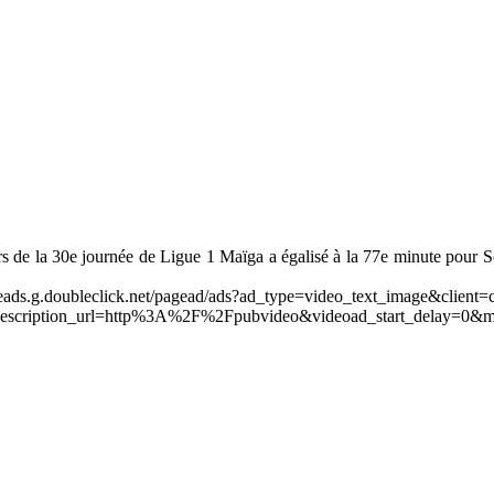
de la 30e journée de Ligue 1 Maïga a égalisé à la 77e minute pour Soc
leads.g.doubleclick.net/pagead/ads?ad_type=video_text_image&client=
scription_url=http%3A%2F%2Fpubvideo&videoad_start_delay=0&m