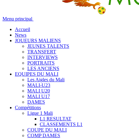
Menu principal
Accueil
News
JOUEURS MALIENS
JEUNES TALENTS
TRANSFERT
INTERVIEWS
PORTRAITS
LES ANCIENS
EQUIPES DU MALI
Les Aigles du Mali
MALI-U23
MALI U20
MALI U17
DAMES
Compétitions
Ligue 1 Mali
L1 RESULTAT
CLASSEMENTS L1
COUPE DU MALI
COMP DAMES