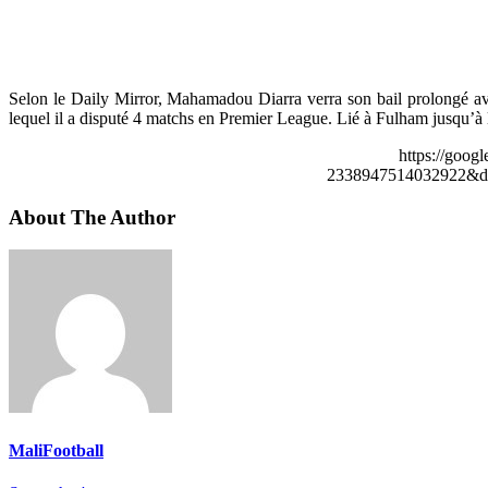
Selon le Daily Mirror, Mahamadou Diarra verra son bail prolongé a
lequel il a disputé 4 matchs en Premier League. Lié à Fulham jusqu’à l
https://goog
2338947514032922&de
About The Author
MaliFootball