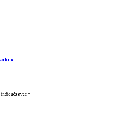
solu »
t indiqués avec
*