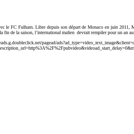
vec le FC Fulham. Libre depuis son départ de Monaco en juin 2011, Ma
a fin de la saison, l’international malien devrait rempiler pour un an 
leads.g.doubleclick.net/pagead/ads?ad_type=video_text_image&client=
scription_url=http%3A%2F%2Fpubvideo&videoad_start_delay=0&m