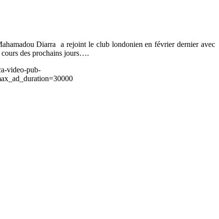
hamadou Diarra a rejoint le club londonien en février dernier avec
au cours des prochains jours….
ca-video-pub-
ax_ad_duration=30000