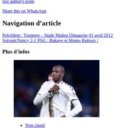
See author's posts
Share this on WhatsApp
Navigation d’article
Précédent :
Tonnerre – Stade Malien Dimanche 01 avril 2012
Suivant:
Nancy 2-1 PSG : Bakaye et Momo Buteurs !
Plus d'infos
Non classé