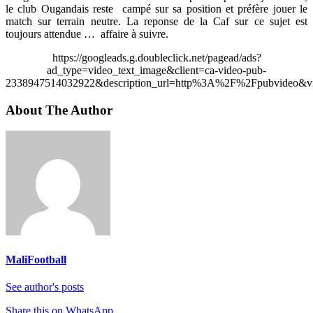
le club Ougandais reste campé sur sa position et préfère jouer le
match sur terrain neutre. La reponse de la Caf sur ce sujet est
toujours attendue … affaire à suivre.
https://googleads.g.doubleclick.net/pagead/ads?
ad_type=video_text_image&client=ca-video-pub-
2338947514032922&description_url=http%3A%2F%2Fpubvideo&vi
About The Author
MaliFootball
See author's posts
Share this on WhatsApp