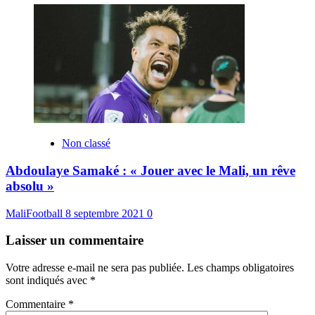
Non classé
Abdoulaye Samaké : « Jouer avec le Mali, un rêve
absolu »
MaliFootball
8 septembre 2021
0
Laisser un commentaire
Votre adresse e-mail ne sera pas publiée.
Les champs obligatoires
sont indiqués avec
*
Commentaire
*