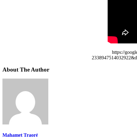
https://goog
2338947514032922&de
About The Author
Mahamet Traoré