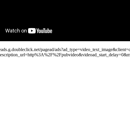
leads.g.doubleclick.net/pagead/ads?ad_type=video_text_image&client=
scription_url=http%3A%2F%2Fpubvideo&videoad_start_delay=0&m