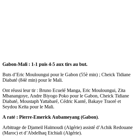
Gabon-Mali : 1-1 puis 4-5 aux tirs au but.
Buts d’Eric Mouloungui pour le Gabon (55è min) ; Cheick Tidiane
Diabaté (84è min) pour le Mali.
Ont réussi leur tir : Bruno Ecuelé Manga, Eric Mouloungui, Zita
Mbanangoye, Andre Biyogo Poko pour le Gabon, Cheick Tidiane
Diabaté, Moustaph Yattabaré, Cédric Kanté, Bakaye Traoré et
Seydou Keïta pour le Mali.
A raté : Pierre-Emerick Aubameyang (Gabon)
.
Arbitrage de Djameil Haïmoudi (Algérie) assisté d’Achik Redouane
(Maroc) et d’Abdelhaq Etchiali (Algérie).