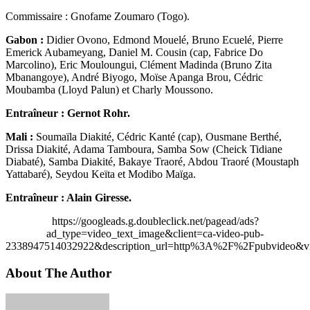
Commissaire : Gnofame Zoumaro (Togo).
Gabon :
Didier Ovono, Edmond Mouelé, Bruno Ecuelé, Pierre
Emerick Aubameyang, Daniel M. Cousin (cap, Fabrice Do
Marcolino), Eric Mouloungui, Clément Madinda (Bruno Zita
Mbanangoye), André Biyogo, Moïse Apanga Brou, Cédric
Moubamba (Lloyd Palun) et Charly Moussono.
Entraîneur : Gernot Rohr.
Mali :
Soumaïla Diakité, Cédric Kanté (cap), Ousmane Berthé,
Drissa Diakité, Adama Tamboura, Samba Sow (Cheick Tidiane
Diabaté), Samba Diakité, Bakaye Traoré, Abdou Traoré (Moustaph
Yattabaré), Seydou Keïta et Modibo Maïga.
Entraîneur : Alain Giresse.
https://googleads.g.doubleclick.net/pagead/ads?
ad_type=video_text_image&client=ca-video-pub-
2338947514032922&description_url=http%3A%2F%2Fpubvideo&vi
About The Author