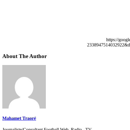
https://goog
2338947514032922&de
About The Author
Mahamet Traoré
Journaliste/Consultant Football Web, Radio , TV