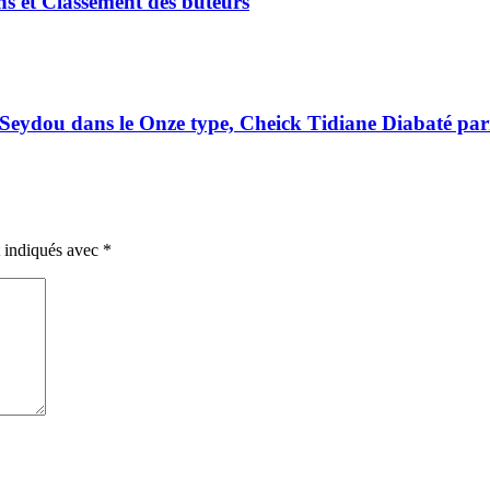
ns et Classement des buteurs
eydou dans le Onze type, Cheick Tidiane Diabaté par
t indiqués avec
*