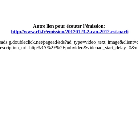
Autre lien pour écouter l’émission:
http://www.rfi.fr/emission/20120123-2-can-2012-est-parti
leads.g.doubleclick.net/pagead/ads?ad_type=video_text_image&client=
scription_url=http%3A%2F%2Fpubvideo&videoad_start_delay=0&m