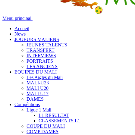
Menu principal
Accueil
News
JOUEURS MALIENS
JEUNES TALENTS
TRANSFERT
INTERVIEWS
PORTRAITS
LES ANCIENS
EQUIPES DU MALI
Les Aigles du Mali
MALI-U23
MALI U20
MALI U17
DAMES
Compétitions
Ligue 1 Mali
L1 RESULTAT
CLASSEMENTS L1
COUPE DU MALI
COMP DAMES