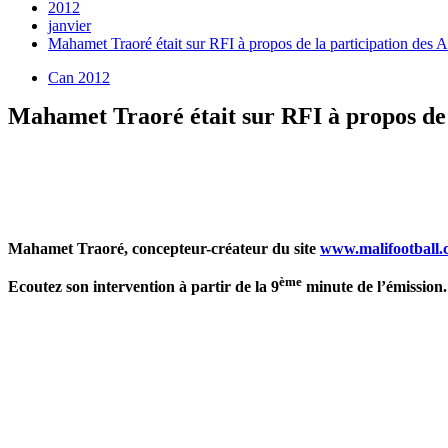
2012
janvier
Mahamet Traoré était sur RFI à propos de la participation des 
Can 2012
Mahamet Traoré était sur RFI à propos de l
Mahamet Traoré, concepteur-créateur du site
www.malifootball
ème
Ecoutez son intervention à partir de la 9
minute de l’émission.