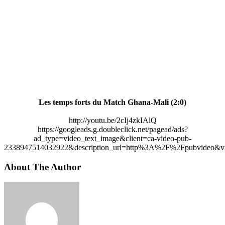
Les temps forts du Match Ghana-Mali (2:0)
http://youtu.be/2cIj4zkIAlQ
https://googleads.g.doubleclick.net/pagead/ads?
ad_type=video_text_image&client=ca-video-pub-
2338947514032922&description_url=http%3A%2F%2Fpubvideo&vi
About The Author