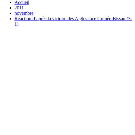
Accueil
2011
novembre
Réaction d’après la victoire des Aigles face Guinée-Bissau (3-
1)