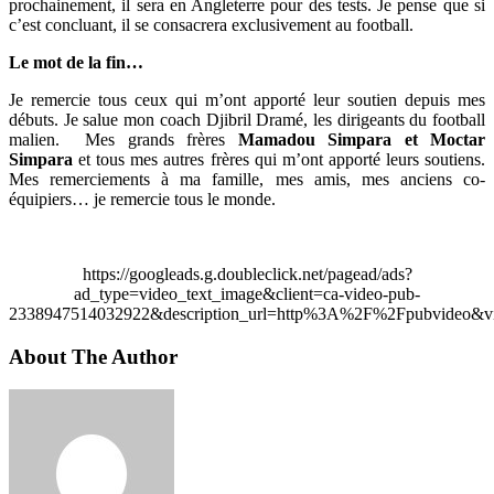
prochainement, il sera en Angleterre pour des tests. Je pense que si
c’est concluant, il se consacrera exclusivement au football.
Le mot de la fin…
Je remercie tous ceux qui m’ont apporté leur soutien depuis mes
débuts. Je salue mon coach Djibril Dramé, les dirigeants du football
malien. Mes grands frères
Mamadou Simpara et Moctar
Simpara
et tous mes autres frères qui m’ont apporté leurs soutiens.
Mes remerciements à ma famille, mes amis, mes anciens co-
équipiers… je remercie tous le monde.
https://googleads.g.doubleclick.net/pagead/ads?
ad_type=video_text_image&client=ca-video-pub-
2338947514032922&description_url=http%3A%2F%2Fpubvideo&vi
About The Author