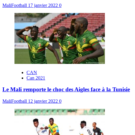
MaliFootball
17 janvier 2022
0
CAN
Can 2021
Le Mali remporte le choc des Aigles face à la Tunisie
MaliFootball
12 janvier 2022
0