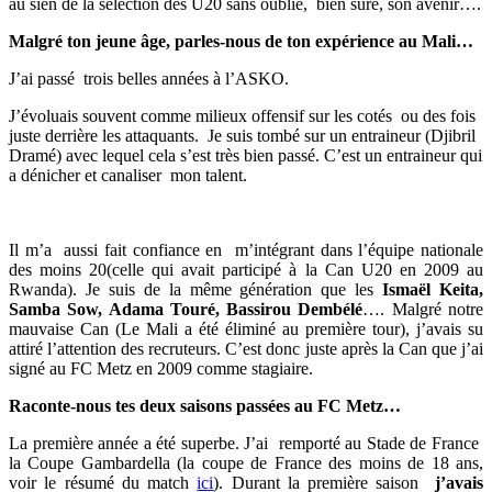
au sien de la sélection des U20 sans oublié, bien sûre, son avenir….
Malgré ton jeune âge, parles-nous de ton expérience au Mali…
J’ai passé trois belles années à l’ASKO.
J’évoluais souvent comme milieux offensif sur les cotés ou des fois
juste derrière les attaquants. Je suis tombé sur un entraineur (Djibril
Dramé) avec lequel cela s’est très bien passé. C’est un entraineur qui
a dénicher et canaliser mon talent.
Il m’a aussi fait confiance en m’intégrant dans l’équipe nationale
des moins 20(celle qui avait participé à la Can U20 en 2009 au
Rwanda). Je suis de la même génération que les
Ismaël Keita,
Samba Sow, Adama Touré, Bassirou Dembélé
…. Malgré notre
mauvaise Can (Le Mali a été éliminé au première tour), j’avais su
attiré l’attention des recruteurs. C’est donc juste après la Can que j’ai
signé au FC Metz en 2009 comme stagiaire.
Raconte-nous tes deux saisons passées au FC Metz…
La première année a été superbe. J’ai remporté au Stade de France
la Coupe Gambardella (la coupe de France des moins de 18 ans,
voir le résumé du match
ici
). Durant la première saison
j’avais