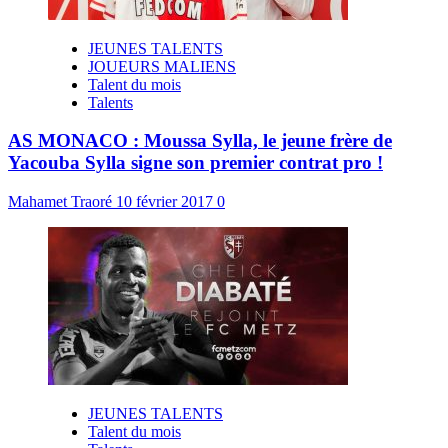
JEUNES TALENTS
JOUEURS MALIENS
Talent du mois
Talents
AS MONACO : Moussa Sylla, le jeune frère de
Yacouba Sylla signe son premier contrat pro !
Mahamet Traoré
10 février 2017
0
JEUNES TALENTS
Talent du mois