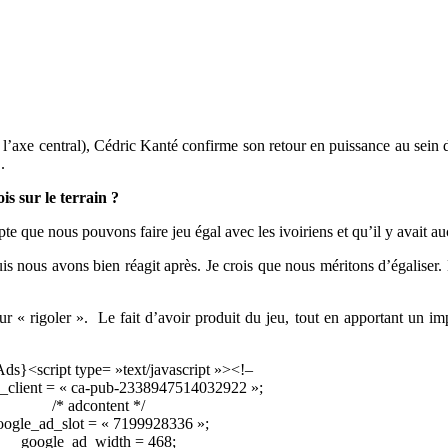
 l’axe central), Cédric Kanté confirme son retour en puissance au sein 
.
s sur le terrain ?
e que nous pouvons faire jeu égal avec les ivoiriens et qu’il y avait a
s nous avons bien réagit après. Je crois que nous méritons d’égaliser.
ur « rigoler ». Le fait d’avoir produit du jeu, tout en apportant un i
ds}<script type= »text/javascript »><!–
_client = « ca-pub-2338947514032922 »;
/* adcontent */
oogle_ad_slot = « 7199928336 »;
google_ad_width = 468;