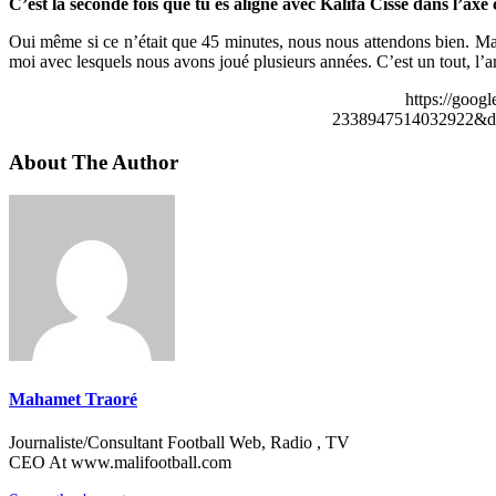
C’est la seconde fois que tu es aligné avec Kalifa Cissé dans l’ax
Oui même si ce n’était que 45 minutes, nous nous attendons bien. Ma
moi avec lesquels nous avons joué plusieurs années. C’est un tout, l’
https://goog
2338947514032922&de
About The Author
Mahamet Traoré
Journaliste/Consultant Football Web, Radio , TV
CEO At www.malifootball.com