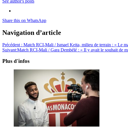
See author's posts
Share this on WhatsApp
Navigation d’article
Précédent :
Match RCI-Mali / Ismael Keita, milieu de terrain : « Le mat
Suivant:
Match RCI-Mali / Gara Dembélé : « Il y avait le souhait de ma
Plus d'infos