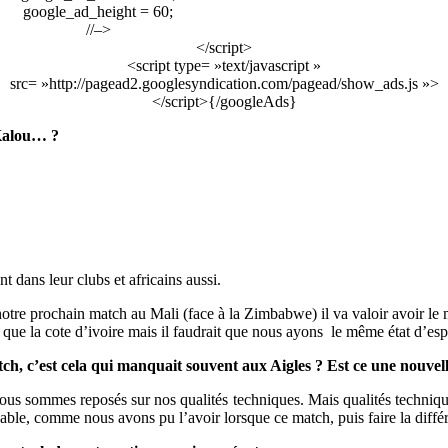
google_ad_height = 60;
//–>
</script>
<script type= »text/javascript »
src= »http://pagead2.googlesyndication.com/pagead/show_ads.js »>
</script>{/googleAds}
 Kalou… ?
t dans leur clubs et africains aussi.
tre prochain match au Mali (face à la Zimbabwe) il va valoir avoir le mê
e la cote d’ivoire mais il faudrait que nous ayons le même état d’espr
ch, c’est cela qui manquait souvent aux Aigles ? Est ce une nouvell
us sommes reposés sur nos qualités techniques. Mais qualités techniques s
chable, comme nous avons pu l’avoir lorsque ce match, puis faire la diff