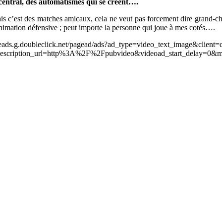
e central, des automatismes qui se créent….
is c’est des matches amicaux, cela ne veut pas forcement dire grand-ch
animation défensive ; peut importe la personne qui joue à mes cotés….
leads.g.doubleclick.net/pagead/ads?ad_type=video_text_image&client=
scription_url=http%3A%2F%2Fpubvideo&videoad_start_delay=0&m