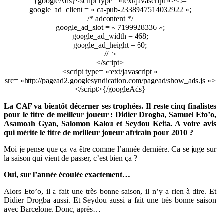
{googleAds}<script type= »text/javascript »><!–
google_ad_client = « ca-pub-2338947514032922 »;
/* adcontent */
google_ad_slot = « 7199928336 »;
google_ad_width = 468;
google_ad_height = 60;
//–>
</script>
<script type= »text/javascript »
src= »http://pagead2.googlesyndication.com/pagead/show_ads.js »>
</script>{/googleAds}
La CAF va bientôt décerner ses trophées. Il reste cinq finalistes
pour le titre de meilleur joueur : Didier Drogba, Samuel Eto’o,
Asamoah Gyan, Salomon Kalou et Seydou Keita. A votre avis
qui mérite le titre de meilleur joueur africain pour 2010 ?
Moi je pense que ça va être comme l’année dernière. Ca se juge sur
la saison qui vient de passer, c’est bien ça ?
Oui, sur l’année écoulée exactement…
Alors Eto’o, il a fait une très bonne saison, il n’y a rien à dire. Et
Didier Drogba aussi. Et Seydou aussi a fait une très bonne saison
avec Barcelone. Donc, après…