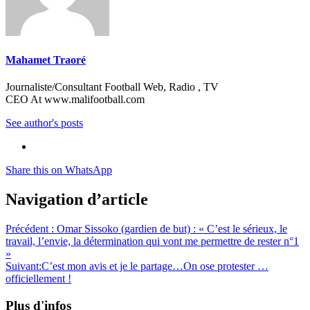
Mahamet Traoré
Journaliste/Consultant Football Web, Radio , TV
CEO At www.malifootball.com
See author's posts
Share this on WhatsApp
Navigation d’article
Précédent :
Omar Sissoko (gardien de but) : « C’est le sérieux, le
travail, l’envie, la détermination qui vont me permettre de rester n°1
»
Suivant:
C’est mon avis et je le partage…On ose protester …
officiellement !
Plus d'infos