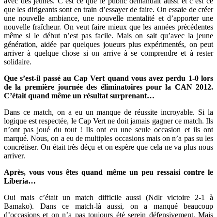
avec des jeunes. C’est ce que le public demandait aussi et c’est ce
que les dirigeants sont en train d’essayer de faire. On essaie de créer
une nouvelle ambiance, une nouvelle mentalité et d’apporter une
nouvelle fraîcheur. On veut faire mieux que les années précédentes
même si le début n’est pas facile. Mais on sait qu’avec la jeune
génération, aidée par quelques joueurs plus expérimentés, on peut
arriver à quelque chose si on arrive à se comprendre et à rester
solidaire.
Que s’est-il passé au Cap Vert quand vous avez perdu 1-0 lors
de la première journée des éliminatoires pour la CAN 2012.
C’était quand même un résultat surprenant…
Dans ce match, on a eu un manque de réussite incroyable. Si la
logique est respectée, le Cap Vert ne doit jamais gagner ce match. Ils
n’ont pas joué du tout ! Ils ont eu une seule occasion et ils ont
marqué. Nous, on a eu de multiples occasions mais on n’a pas su les
concrétiser. On était très déçu et on espère que cela ne va plus nous
arriver.
Après, vous vous êtes quand même un peu ressaisi contre le
Liberia…
Oui mais c’était un match difficile aussi (Ndlr victoire 2-1 à
Bamako). Dans ce match-là aussi, on a manqué beaucoup
d’occasions et on n’a pas toujours été serein défensivement. Mais