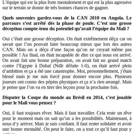
L’équipe qui est la plus forte mentalement et qui est la plus agressive
sur le terrain se donne de très bonnes chances de gagner.
Quels souvenirs gardez-vous de la CAN 2010 en Angola. Le
parcours s’est arrêté dès la phase de poule. C’est une grosse
déception compte-tenu du potentiel qu’avait l’équipe du Mali ?
Oui c’était une grosse déception. On était extrêmement déçu car on
savait que l’on pouvait faire beaucoup mieux que lors des autres
CAN. Mais on a déçu d’une façon qu’on ne croyait même pas
possible ! Au final, on était incapable de dire ce qui nous est arrivé.
On avait fait une bonne préparation, on avait fait un grand match
contre l’Egypte à Dubaï (Ndlr défaite 1-0), on était arrivé plein
d’ambition et ça a été une catastrophe. Moi, personnellement, j’étais
blessé mais je me suis forcé pour donner encore plus. Plusieurs
joueurs ont connu des pépins physiques et ça n’a rien arrangé. Mais
je pense que l’on va en tirer des leçons pour la prochaine fois.
Disputer la Coupe du monde au Brésil en 2014, c’est jouable
pour le Mali vous pensez ?
Oui, il faut toujours rêver. Mais il faut travailler. Cela reste un rêve
pour le moment mais on sait qu’on a les possibilités. Maintenant, à
nous d’y arriver. Mais je suis confiant. Il faut rester solidaire et avoir
une bonne mentalité. On peut le faire, on a tout ce qu’il faut pour y