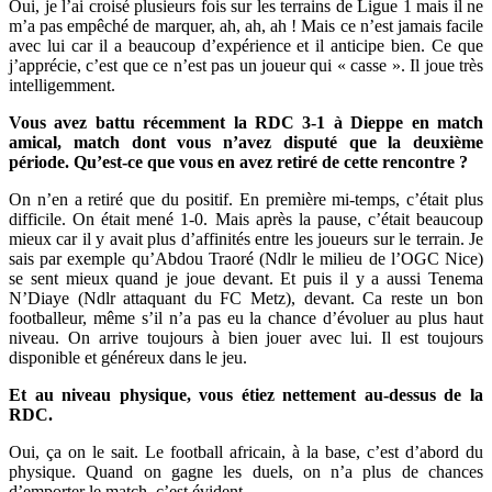
Oui, je l’ai croisé plusieurs fois sur les terrains de Ligue 1 mais il ne
m’a pas empêché de marquer, ah, ah, ah ! Mais ce n’est jamais facile
avec lui car il a beaucoup d’expérience et il anticipe bien. Ce que
j’apprécie, c’est que ce n’est pas un joueur qui « casse ». Il joue très
intelligemment.
Vous avez battu récemment la RDC 3-1 à Dieppe en match
amical, match dont vous n’avez disputé que la deuxième
période. Qu’est-ce que vous en avez retiré de cette rencontre ?
On n’en a retiré que du positif. En première mi-temps, c’était plus
difficile. On était mené 1-0. Mais après la pause, c’était beaucoup
mieux car il y avait plus d’affinités entre les joueurs sur le terrain. Je
sais par exemple qu’Abdou Traoré (Ndlr le milieu de l’OGC Nice)
se sent mieux quand je joue devant. Et puis il y a aussi Tenema
N’Diaye (Ndlr attaquant du FC Metz), devant. Ca reste un bon
footballeur, même s’il n’a pas eu la chance d’évoluer au plus haut
niveau. On arrive toujours à bien jouer avec lui. Il est toujours
disponible et généreux dans le jeu.
Et au niveau physique, vous étiez nettement au-dessus de la
RDC.
Oui, ça on le sait. Le football africain, à la base, c’est d’abord du
physique. Quand on gagne les duels, on n’a plus de chances
d’emporter le match, c’est évident.