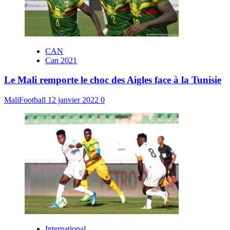
CAN
Can 2021
Le Mali remporte le choc des Aigles face à la Tunisie
MaliFootball
12 janvier 2022
0
International