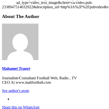
ad_type=video_text_image&client=ca-video-pub-
2338947514032922&description_url=http%3A%2F%2Fpubvideo&vi
About The Author
Mahamet Traoré
Journaliste/Consultant Football Web, Radio , TV
CEO At www.malifootball.com
See author's posts
Share this on WhatsApp