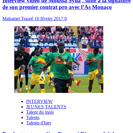
Interview vidéo de Moussa Sylla , suite à la signature
de son premier contrat pro avec l’As Monaco
Mahamet Traoré
10 février 2017
0
INTERVIEW
JEUNES TALENTS
Talent du mois
Talents
Talents d'hier