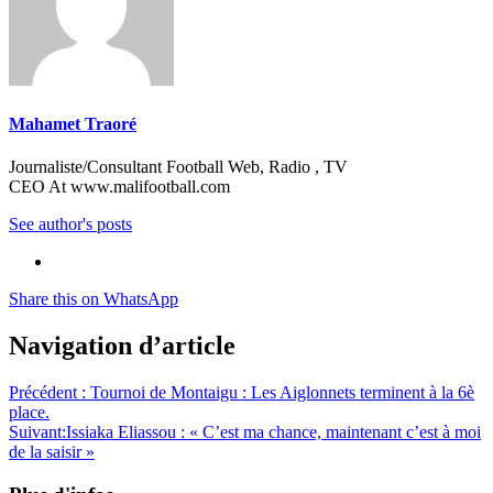
Mahamet Traoré
Journaliste/Consultant Football Web, Radio , TV
CEO At www.malifootball.com
See author's posts
Share this on WhatsApp
Navigation d’article
Précédent :
Tournoi de Montaigu : Les Aiglonnets terminent à la 6è
place.
Suivant:
Issiaka Eliassou : « C’est ma chance, maintenant c’est à moi
de la saisir »