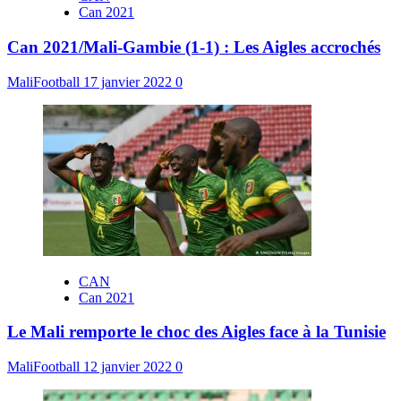
Can 2021
Can 2021/Mali-Gambie (1-1) : Les Aigles accrochés
MaliFootball
17 janvier 2022
0
CAN
Can 2021
Le Mali remporte le choc des Aigles face à la Tunisie
MaliFootball
12 janvier 2022
0