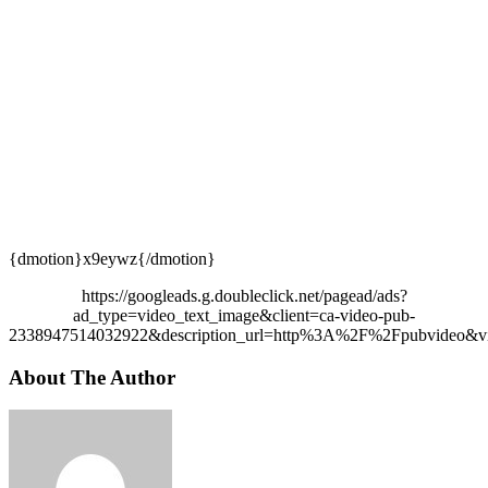
{dmotion}x9eywz{/dmotion}
https://googleads.g.doubleclick.net/pagead/ads?
ad_type=video_text_image&client=ca-video-pub-
2338947514032922&description_url=http%3A%2F%2Fpubvideo&vi
About The Author