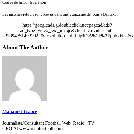
Coupe de la Confédération
Les matches retours sont prévus dans une quinzaine de jours à Bamako.
https://googleads.g.doubleclick.net/pagead/ads?
ad_type=video_text_image&client=ca-video-pub-
2338947514032922&description_url=http%3A%2F%2Fpubvideo&vi
About The Author
Mahamet Traoré
Journaliste/Consultant Football Web, Radio , TV
CEO At www.malifootball.com