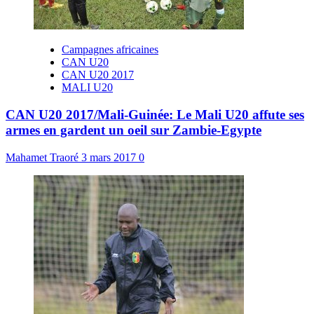
Campagnes africaines
CAN U20
CAN U20 2017
MALI U20
CAN U20 2017/Mali-Guinée: Le Mali U20 affute ses
armes en gardent un oeil sur Zambie-Egypte
Mahamet Traoré
3 mars 2017
0