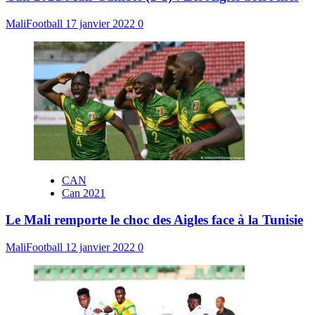
MaliFootball
17 janvier 2022
0
CAN
Can 2021
Le Mali remporte le choc des Aigles face à la Tunisie
MaliFootball
12 janvier 2022
0