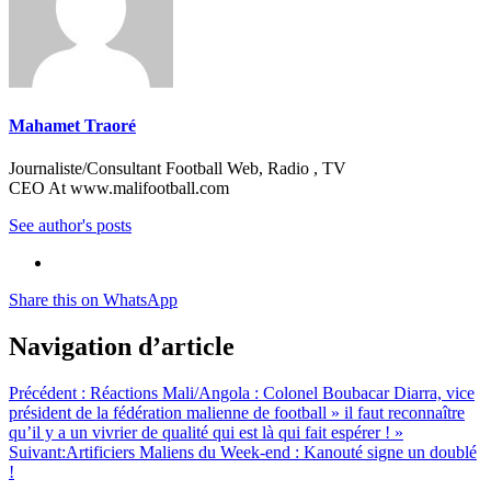
Mahamet Traoré
Journaliste/Consultant Football Web, Radio , TV
CEO At www.malifootball.com
See author's posts
Share this on WhatsApp
Navigation d’article
Précédent :
Réactions Mali/Angola : Colonel Boubacar Diarra, vice
président de la fédération malienne de football » il faut reconnaître
qu’il y a un vivrier de qualité qui est là qui fait espérer ! »
Suivant:
Artificiers Maliens du Week-end : Kanouté signe un doublé
!