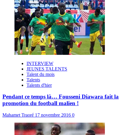
INTERVIEW
JEUNES TALENTS
Talent du mois
Talents
Talents d'hier
Pendant ce temps là… Fousseni Diawara fait la
promotion du football malien !
Mahamet Traoré
17 novembre 2016
0