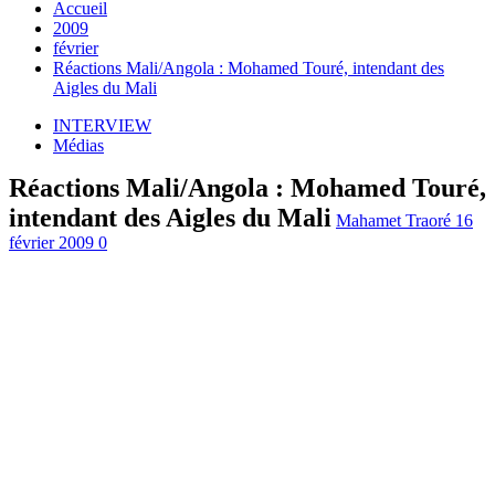
Accueil
2009
février
Réactions Mali/Angola : Mohamed Touré, intendant des
Aigles du Mali
INTERVIEW
Médias
Réactions Mali/Angola : Mohamed Touré,
intendant des Aigles du Mali
Mahamet Traoré
16
février 2009
0