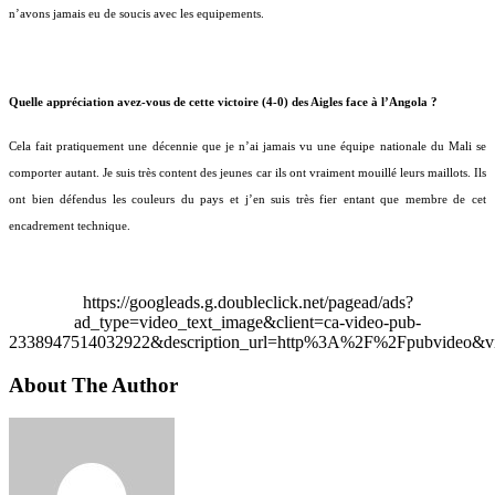
n’avons jamais eu de soucis avec les equipements.
Quelle appréciation avez-vous de cette victoire (4-0) des Aigles face à l’Angola ?
Cela fait pratiquement une décennie que je n’ai jamais vu une équipe nationale du Mali se
comporter autant. Je suis très content des jeunes car ils ont vraiment mouillé leurs maillots. Ils
ont bien défendus les couleurs du pays et j’en suis très fier entant que membre de cet
encadrement technique.
https://googleads.g.doubleclick.net/pagead/ads?
ad_type=video_text_image&client=ca-video-pub-
2338947514032922&description_url=http%3A%2F%2Fpubvideo&vi
About The Author