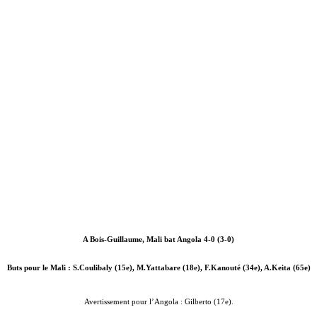
A Bois-Guillaume, Mali bat Angola 4-0 (3-0)
Buts pour le Mali : S.Coulibaly (15e), M.Yattabare (18e), F.Kanouté (34e), A.Keita (65e)
Avertissement pour l’Angola : Gilberto (17e).