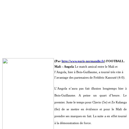
(Par
http://www.paris-normandie.fr
) FOOTBALL.
Mali – Angola
Le match amical entre le Mali et
l’Angola, hier à Bois-Guillaume, a tourné très vite à
l’avantage des partenaires de Frédéric Kanouté (4-0).
L’Angola n’aura pas fait illusion longtemps hier à
Bois-Guillaume. A peine un quart d’heure. Le
premier. Juste le temps pour Clavio (5e) et Ze Kalanga
(6e) de se mettre en évidence et pour le Mali de
prendre ses marques en fait. La suite a en effet tourné
à la démonstration de force.