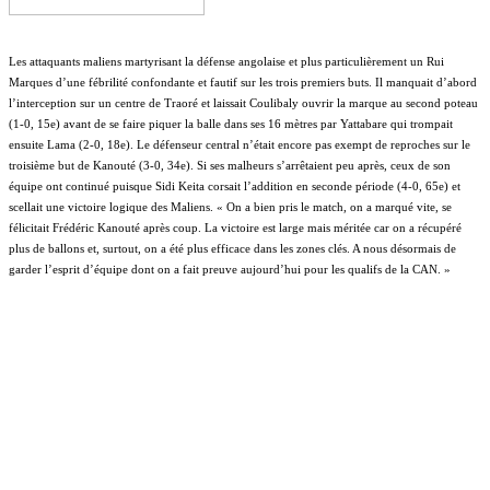
Les attaquants maliens martyrisant la défense angolaise et plus particulièrement un Rui
Marques d’une fébrilité confondante et fautif sur les trois premiers buts. Il manquait d’abord
l’interception sur un centre de Traoré et laissait Coulibaly ouvrir la marque au second poteau
(1-0, 15e) avant de se faire piquer la balle dans ses 16 mètres par Yattabare qui trompait
ensuite Lama (2-0, 18e). Le défenseur central n’était encore pas exempt de reproches sur le
troisième but de Kanouté (3-0, 34e).
Si ses malheurs s’arrêtaient peu après, ceux de son
équipe ont continué puisque Sidi Keita corsait l’addition en seconde période (4-0, 65e) et
scellait une victoire logique des Maliens. « On a bien pris le match, on a marqué vite, se
félicitait Frédéric Kanouté après coup. La victoire est large mais méritée car on a récupéré
plus de ballons et, surtout, on a été plus efficace dans les zones clés. A nous désormais de
garder l’esprit d’équipe dont on a fait preuve aujourd’hui pour les qualifs de la CAN. »