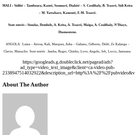
MALI : Sidibé – Tamboura, Kanté, Soumaré, Diakité – S. Coulibaly, B. Traoré, Sidi Keita
– M. Yattabare, Kanouté, E-M. Traoré.
Sont entrés : Sissoko, Dembele, A. Keita, A. Traoré, Maïga, A. Coulibaly, N’Diaye,
Diamoutene.
ANGOLA : Lama – Airosa, Kali, Marques, Asha – Galiano, Gilberto, Dédé, Ze Kalanga –
Clavio, Manucho. Sont entrés : Jamba, Roger, Chinho, Love, Angelo, Job, Locco, Jamuana.
https://googleads.g.doubleclick.net/pagead/ads?
ad_type=video_text_image&client=ca-video-pub-
2338947514032922&description_url=http%3A%2F%2Fpubvideo&vi
About The Author