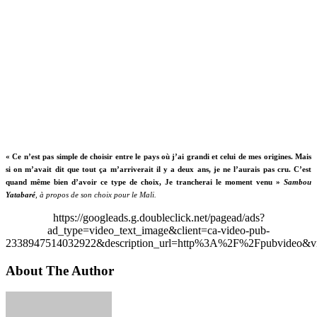
«
Ce n’est pas simple de choisir entre le pays où j’ai grandi et celui de mes origines. Mais
si on m’avait dit que tout ça m’arriverait il y a deux ans, je ne l’aurais pas cru. C’est
quand même bien d’avoir ce type de choix, Je trancherai le moment venu
»
Sambou
Yatabaré
, à propos de son choix pour le Mali.
https://googleads.g.doubleclick.net/pagead/ads?
ad_type=video_text_image&client=ca-video-pub-
2338947514032922&description_url=http%3A%2F%2Fpubvideo&vi
About The Author