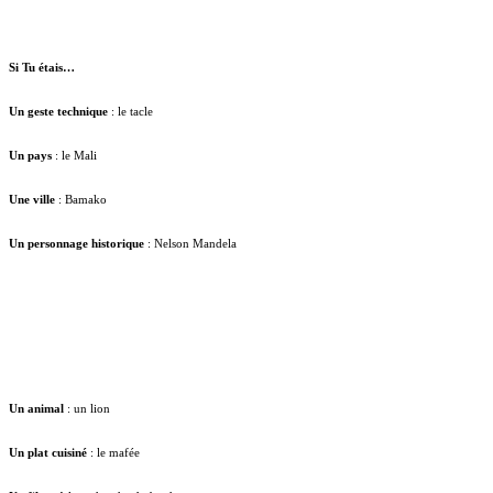
Si Tu étais…
Un geste technique
: le tacle
Un pays
: le Mali
Une ville
: Bamako
Un personnage historique
: Nelson Mandela
Un animal
: un lion
Un plat cuisiné
: le mafée