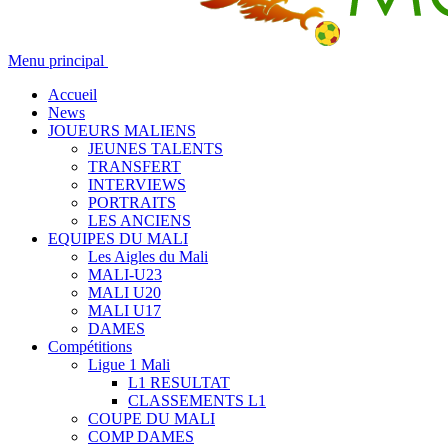
Menu principal
Accueil
News
JOUEURS MALIENS
JEUNES TALENTS
TRANSFERT
INTERVIEWS
PORTRAITS
LES ANCIENS
EQUIPES DU MALI
Les Aigles du Mali
MALI-U23
MALI U20
MALI U17
DAMES
Compétitions
Ligue 1 Mali
L1 RESULTAT
CLASSEMENTS L1
COUPE DU MALI
COMP DAMES