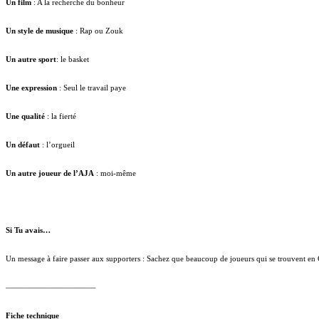
Un film
: A la recherche du bonheur
Un style de musique
: Rap ou Zouk
Un autre sport
: le basket
Une expression
: Seul le travail paye
Une qualité
: la fierté
Un défaut
: l’orgueil
Un autre joueur de l’AJA
: moi-même
Si Tu avais…
Un message à faire passer aux supporters : Sachez que beaucoup de joueurs qui se trouvent en C
———————————–
Fiche technique