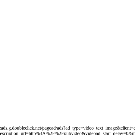
leads.g.doubleclick.net/pagead/ads?ad_type=video_text_image&client=
scription_url=http%3A%2F%2Fpubvideo&videoad_start_delay=0&m