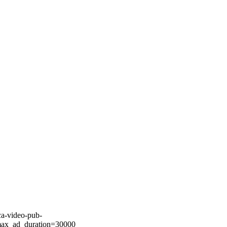
ca-video-pub-
ax_ad_duration=30000