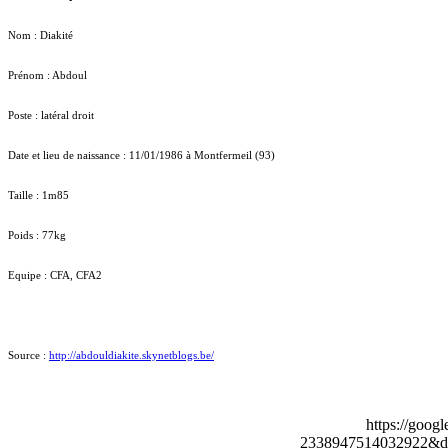
Nom : Diakité
Prénom : Abdoul
Poste : latéral droit
Date et lieu de naissance : 11/01/1986 à Montfermeil (93)
Taille : 1m85
Poids : 77kg
Equipe : CFA, CFA2
Source :
http://abdouldiakite.skynetblogs.be/
https://goog
2338947514032922&de