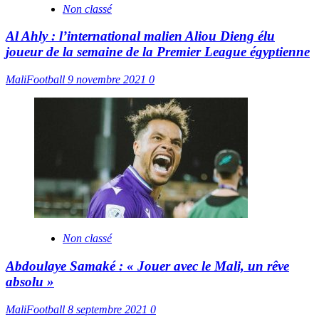
Non classé
Al Ahly : l’international malien Aliou Dieng élu
joueur de la semaine de la Premier League égyptienne
MaliFootball
9 novembre 2021
0
Non classé
Abdoulaye Samaké : « Jouer avec le Mali, un rêve
absolu »
MaliFootball
8 septembre 2021
0