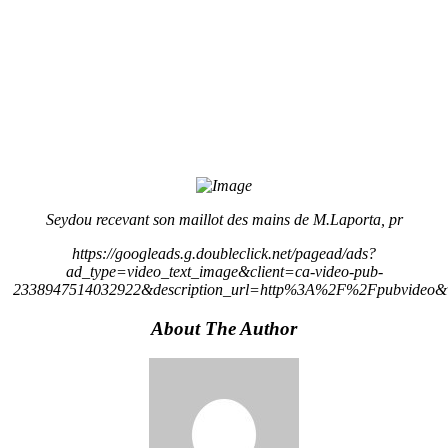
Seydou recevant son maillot des mains de M.Laporta, pr
https://googleads.g.doubleclick.net/pagead/ads?
ad_type=video_text_image&client=ca-video-pub-
2338947514032922&description_url=http%3A%2F%2Fpubvideo&v
About The Author