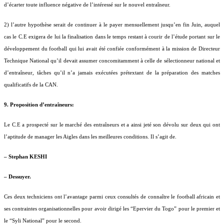
d’écarter toute influence négative de l’intéressé sur le nouvel entraîneur.
2) l’autre hypothèse serait de continuer à le payer mensuellement jusqu’en fin Juin, auquel
cas le C.E exigera de lui la finalisation dans le temps restant à courir de l’étude portant sur le
développement du football qui lui avait été confiée conformément à la mission de Directeur
Technique National qu’il devait assumer concomitamment à celle de sélectionneur national et
d’entraîneur, tâches qu’il n’a jamais exécutées prétextant de la préparation des matches
qualificatifs de la CAN.
9. Proposition d’entraîneurs:
Le C.E a prospecté sur le marché des entraîneurs et a ainsi jeté son dévolu sur deux qui ont
l’aptitude de manager les Aigles dans les meilleures conditions. Il s’agit de.
– Stephan KESHI
– Dessuyer.
Ces deux techniciens ont l’avantage parmi ceux consultés de connaître le football africain et
ses contraintes organisationnelles pour avoir dirigé les “Epervier du Togo” pour le premier et
le “Syli National” pour le second.