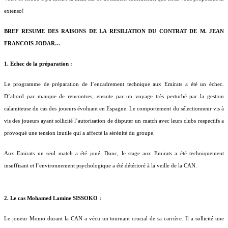
extenso!
BREF RESUME DES RAISONS DE LA RESILIATION DU CONTRAT DE M. JEAN
FRANCOIS JODAR…
1. Echec de la préparation :
Le programme de préparation de l’encadrement technique aux Emirats a été un échec.
D’abord par manque de rencontres, ensuite par un voyage très perturbé par la gestion
calamiteuse du cas des joueurs évoluant en Espagne. Le comportement du sélectionneur vis à
vis des joueurs ayant sollicité l’autorisation de disputer un match avec leurs clubs respectifs a
provoqué une tension inutile qui a affecté la sérénité du groupe.
Aux Emirats un seul match a été joué. Donc, le stage aux Emirats a été techniquement
insuffisant et l’environnement psychologique a été détérioré à la veille de la CAN.
2. Le cas Mohamed Lamine SISSOKO :
Le joueur Momo durant la CAN a vécu un tournant crucial de sa carrière. Il a sollicité une