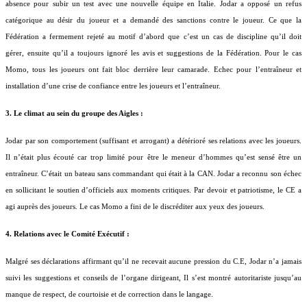
absence pour subir un test avec une nouvelle équipe en Italie. Jodar a opposé un refus
catégorique au désir du joueur et a demandé des sanctions contre le joueur. Ce que la
Fédération a fermement rejeté au motif d’abord que c’est un cas de discipline qu’il doit
gérer, ensuite qu’il a toujours ignoré les avis et suggestions de la Fédération. Pour le cas
Momo, tous les joueurs ont fait bloc derrière leur camarade. Echec pour l’entraîneur et
installation d’une crise de confiance entre les joueurs et l’entraîneur.
3. Le climat au sein du groupe des Aigles :
Jodar par son comportement (suffisant et arrogant) a détérioré ses relations avec les joueurs.
Il n’était plus écouté car trop limité pour être le meneur d’hommes qu’est sensé être un
entraîneur. C’était un bateau sans commandant qui était à la CAN. Jodar a reconnu son échec
en sollicitant le soutien d’officiels aux moments critiques. Par devoir et patriotisme, le CE a
agi auprès des joueurs. Le cas Momo a fini de le discréditer aux yeux des joueurs.
4. Relations avec le Comité Exécutif :
Malgré ses déclarations affirmant qu’il ne recevait aucune pression du C.E, Jodar n’a jamais
suivi les suggestions et conseils de l’organe dirigeant, Il s’est montré autoritariste jusqu’au
manque de respect, de courtoisie et de correction dans le langage.