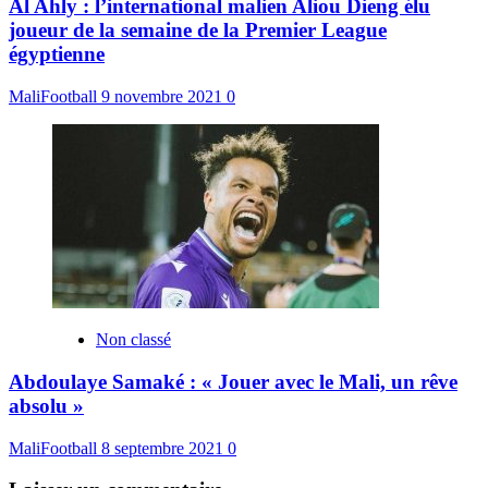
Al Ahly : l’international malien Aliou Dieng élu
joueur de la semaine de la Premier League
égyptienne
MaliFootball
9 novembre 2021
0
Non classé
Abdoulaye Samaké : « Jouer avec le Mali, un rêve
absolu »
MaliFootball
8 septembre 2021
0