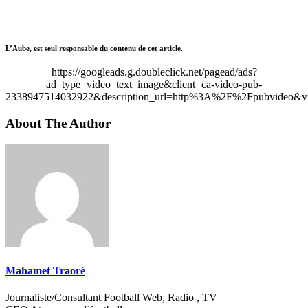
L’Aube, est seul responsable du contenu de cet article.
https://googleads.g.doubleclick.net/pagead/ads?
ad_type=video_text_image&client=ca-video-pub-
2338947514032922&description_url=http%3A%2F%2Fpubvideo&vi
About The Author
Mahamet Traoré
Journaliste/Consultant Football Web, Radio , TV