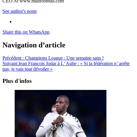
CEO At www.malifootball.com
See author's posts
Share this on WhatsApp
Navigation d’article
Précédent :
Champions League : Une semaine sans !
Suivant:
Jean François Jodar à L’ Aube : « Si la fédération n’ arrête
pas, je vais tout dévoiler »
Plus d'infos