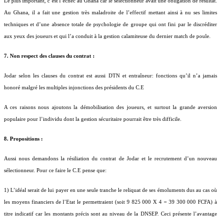
Le plus important, c’est l’échec au Ghana car le sélectionneur avait une obligation de résultat.
Au Ghana, il a fait une gestion très maladroite de l’effectif mettant ainsi à nu ses limites
techniques et d’une absence totale de psychologie de groupe qui ont fini par le discréditer
aux yeux des joueurs et qui l’a conduit à la gestion calamiteuse du dernier match de poule.
7. Non respect des clauses du contrat :
Jodar selon les clauses du contrat est aussi DTN et entraîneur: fonctions qu’il n’a jamais
honoré malgré les multiples injonctions des présidents du C.E
A ces raisons nous ajoutons la démobilisation des joueurs, et surtout la grande aversion
populaire pour l’individu dont la gestion sécuritaire pourrait être très difficile.
8. Propositions :
Aussi nous demandons la résiliation du contrat de Jodar et le recrutement d’un nouveau
sélectionneur. Pour ce faire le C.E pense que:
1) L’idéal serait de lui payer en une seule tranche le reliquat de ses émoluments dus au cas où
les moyens financiers de l’Etat le permettraient (soit 9 825 000 X 4 = 39 300 000 FCFA) à
titre indicatif car les montants précis sont au niveau de la DNSEP. Ceci présente l’avantage