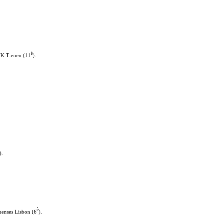
è
VK Tienen (11
).
).
è
nenses Lisbon (6
).