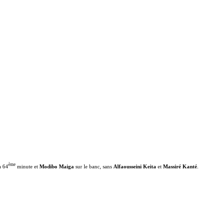
ème
a 64
minute et
Modibo Maiga
sur le banc, sans
Alfaousseini Keita
et
Massiré Kanté
.