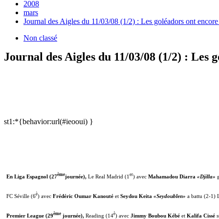
2008
mars
Journal des Aigles du 11/03/08 (1/2) : Les goléadors ont encore
Non classé
Journal des Aigles du 11/03/08 (1/2) : Les 
st1:*{behavior:url(#ieooui) }
ème
er
En Liga Espagnol (27
journée),
Le Real Madrid (1
) avec
Mahamadou Diarra
«Djilla»
g
è
FC Séville (6
) avec
Frédéric Oumar Kanouté
et
Seydou Keita
«Seydoublen»
a battu (2-1)
ème
è
Premier League (29
journée),
Reading (14
) avec
Jimmy Boubou Kébé
et
Kalifa Cissé
s