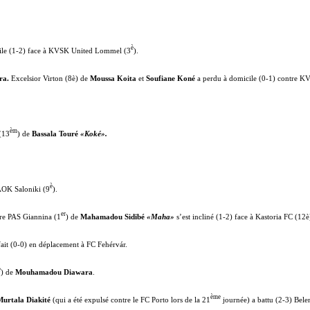
è
ile (1-2) face à KVSK United Lommel (3
).
ra.
Excelsior Virton (8è) de
Moussa Koita
et
Soufiane Koné
a perdu à domicile (0-1) contre K
èm
(13
) de
Bassala Touré
«Koké».
è
PAOK Saloniki (9
).
er
tre PAS Giannina (1
) de
Mahamadou Sidibé
«Maha»
s’est incliné (1-2) face à Kastoria FC (12è
fait (0-0) en déplacement à FC Fehérvár.
è
) de
Mouhamadou Diawara
.
ème
Murtala Diakité
(qui a été expulsé contre le FC Porto lors de la 21
journée) a battu (2-3) Bele