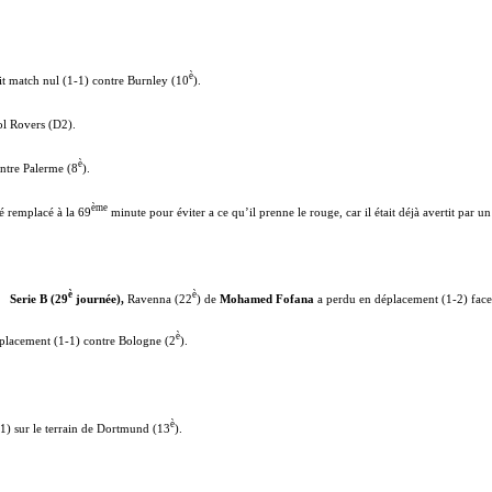
è
it match nul (1-1) contre Burnley (10
).
tol Rovers (D2).
è
ntre Palerme (8
).
ème
té remplacé à la 69
minute pour éviter a ce qu’il prenne le rouge, car il était déjà avertit par un
è
è
Serie B (29
journée),
Ravenna (22
) de
Mohamed Fofana
a perdu en déplacement (1-2) face
è
éplacement (1-1) contre Bologne (2
).
è
-1) sur le terrain de Dortmund (13
).