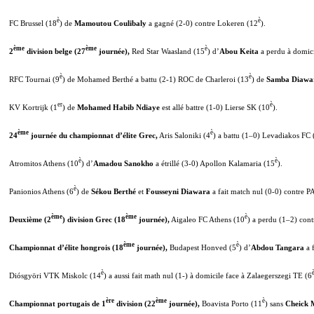
è
è
FC Brussel (18
) de
Mamoutou Coulibaly
a gagné (2-0) contre Lokeren (12
).
ème
ème
è
2
division belge (27
journée),
Red Star Waasland (15
) d’
Abou Keita
a perdu à domic
è
è
RFC Tournai (9
) de Mohamed Berthé a battu (2-1) ROC de Charleroi (13
) de
Samba Diawa
er
è
KV Kortrijk (1
) de
Mohamed Habib Ndiaye
est allé battre (1-0) Lierse SK (10
).
ème
è
24
journée du championnat d’élite Grec,
Aris Saloniki (4
) a battu (1–0) Levadiakos FC 
è
è
Atromitos Athens (10
) d’
Amadou Sanokho
a étrillé (3-0) Apollon Kalamaria (15
).
è
Panionios Athens (6
) de
Sékou Berthé
et
Fousseyni Diawara
a fait match nul (0-0) contre 
ème
ème
è
Deuxième (2
) division Grec (18
journée),
Aigaleo FC Athens (10
) a perdu (1–2) con
ème
è
Championnat d’élite hongrois (18
journée),
Budapest Honved (5
) d’
Abdou Tangara
a 
è
Diósgyöri VTK Miskolc (14
) a aussi fait math nul (1-) à domicile face à Zalaegerszegi TE (6
ère
ème
è
Championnat portugais de 1
division (22
journée),
Boavista Porto (11
) sans
Cheick 