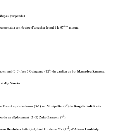
.
«Baga
»
(suspendu).
ème
permettait à son équipe d’arracher le nul à la 67
minute.
è
match nul (0-0) face à Guingamp (12
) du gardien de but
Mamadou Samassa.
et
Aly Sissoko
.
è
la Traoré
a pris le dessus (3-1) sur Montpellier (7
) de
Bengali-Fodé Koita
.
è
perdu en déplacement
(1–3) Zulte-Zaregem (7
).
è
mana Dembélé
a battu (2-1) Sint Truidense VV (17
) d’
Ademo Coulibaly.