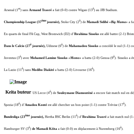
er
è
Arsenal (1
) sans
Armand Traoré
a fait (0-0) contre Wigan (13
) au JJB Stadium.
ème
è
Championship League (37
journée),
Stoke City (2
) de
Mamadi Sidibé
«Big Mama»
a fa
En quarts de final FA Cup, West Bromwich (D2) d’
Ibrahima Sissoko
est allé battre (2-1) Bris
è
è
Dans le Calcio (27
journée),
Udinese (6
) de
Mahamadou Sissoko
a concédé le nul (1-1) co
è
è
Juventus (3
) avec
Mohamed Lamine Sissoko
«Momo»
a battu (2-0) Genoa (9
). Sissoko a é
è
è
La Lazio
(11
) sans
Modibo Diakité
a battu (2-0) Livourne (16
).
Keita buteur
è
US Lecce (4
) de
Souleymane Diamouténé
a encore fait match nul en d
è
è
Spezia (18
) d’
Amadou Konté
est allé chercher un bon point (1-1) contre Trévise (17
).
ème
è
Bundesliga (23
journée),
Hertha BSC Berlin (11
) d’
Ibrahima Traoré
a fait match nul (1
è
è
Hamburger SV (3
)
de Mamadi Kéita
a fait (0-0) en déplacement à Nuremberg (16
).