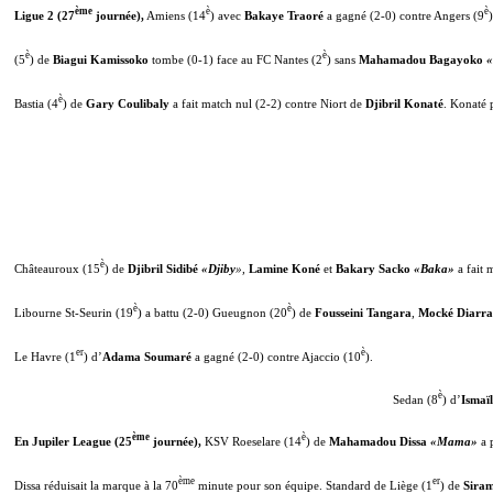
ème
è
è
Ligue 2 (27
journée),
Amiens (14
) avec
Bakaye Traoré
a gagné (2-0) contre Angers (9
)
è
è
(5
) de
Biagui Kamissoko
tombe (0-1) face au FC Nantes (2
) sans
Mahamadou Bagayoko
è
Bastia (4
) de
Gary Coulibaly
a fait match nul (2-2) contre Niort de
Djibril Konaté
. Konaté 
è
Châteauroux (15
) de
Djibril Sidibé
«Djiby
»,
Lamine Koné
et
Bakary Sacko
«Baka»
a fait 
è
è
Libourne St-Seurin (19
) a battu (2-0) Gueugnon (20
) de
Fousseini Tangara
,
Mocké Diarra
er
è
Le Havre (1
) d’
Adama Soumaré
a gagné (2-0) contre Ajaccio (10
).
è
Sedan (8
) d’
Ismaï
ème
è
En Jupiler League (25
journée),
KSV Roeselare (14
) de
Mahamadou Dissa
«Mama»
a 
ème
er
Dissa réduisait la marque à la 70
minute pour son équipe. Standard de Liège (1
) de
Sira