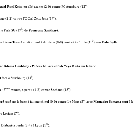
è
niel-Ruel Keita
est allé gagner (2-0) contre FC Augsburg (12
).
è
age (2-2) contre FC Carl Zeiss Jena (17
).
è
 le Paris SG (17
) de
Younousse Sankharé
.
è
ans
Dame Traoré
a fait un nul à domicile (0-0) contre OSC Lille (15
) sans
Baba Sylla.
vec
Adama Coulibaly
«Police»
titulaire et
Sidi Yaya Keita
sur le banc.
è
) face à Strasbourg (14
).
ème
è
a 47
minute, a perdu (1-2) contre Sochaux (18
).
è
oré
resté sur le banc à fait match nul (0-0) contre Le Mans (5
) avec
Mamadou Samassa
sorti à l
è
re Lorient (7
).
er
e Diabaté
a perdu (2-4) à Lyon (1
).