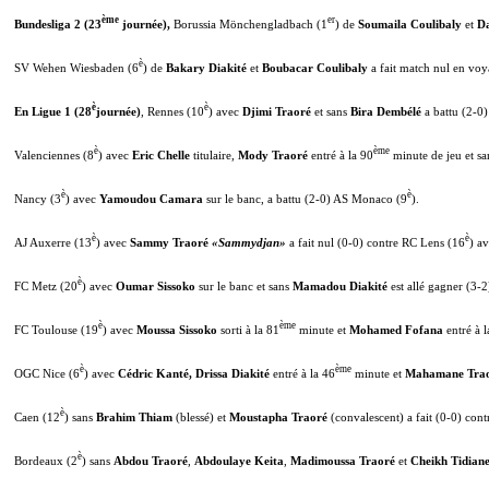
ème
er
Bundesliga 2 (23
journée),
Borussia Mönchengladbach (1
) de
Soumaila Coulibaly
et
Da
è
SV Wehen Wiesbaden (6
) de
Bakary Diakité
et
Boubacar Coulibaly
a fait match nul en voy
è
è
En Ligue 1 (28
journée)
, Rennes (10
) avec
Djimi Traoré
et sans
Bira Dembélé
a battu (2-0)
è
ème
Valenciennes (8
) avec
Eric Chelle
titulaire,
Mody Traoré
entré à la 90
minute de jeu et s
è
è
Nancy (3
) avec
Yamoudou Camara
sur le banc, a battu (2-0) AS Monaco (9
).
è
è
AJ Auxerre (13
) avec
Sammy Traoré
«Sammydjan»
a fait nul (0-0) contre RC Lens (16
) a
è
FC Metz (20
) avec
Oumar Sissoko
sur le banc et sans
Mamadou Diakité
est allé gagner (3-2
è
ème
FC Toulouse (19
) avec
Moussa Sissoko
sorti à la 81
minute et
Mohamed Fofana
entré à l
è
ème
OGC Nice (6
) avec
Cédric Kanté,
Drissa Diakité
entré à la 46
minute et
Mahamane Tra
è
Caen (12
) sans
Brahim Thiam
(blessé) et
Moustapha Traoré
(convalescent) a fait (0-0) cont
è
Bordeaux (2
) sans
Abdou Traoré
,
Abdoulaye Keita
,
Madimoussa Traoré
et
Cheikh Tidian