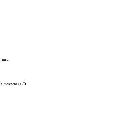
 jaune.
è
 à Frosinone (10
).