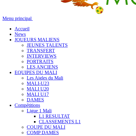
Menu principal
Accueil
News
JOUEURS MALIENS
JEUNES TALENTS
TRANSFERT
INTERVIEWS
PORTRAITS
LES ANCIENS
EQUIPES DU MALI
Les Aigles du Mali
MALI-U23
MALI U20
MALI U17
DAMES
Compétitions
Ligue 1 Mali
L1 RESULTAT
CLASSEMENTS L1
COUPE DU MALI
COMP DAMES