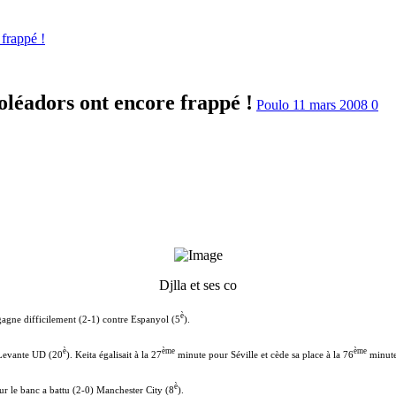
 frappé !
goléadors ont encore frappé !
Poulo
11 mars 2008
0
Djlla et ses co
è
agne difficilement (2-1) contre Espanyol (5
).
è
ème
ème
 Levante UD (20
). Keita égalisait à la 27
minute pour Séville et cède sa place à la 76
minute
è
ur le banc a battu (2-0) Manchester City (8
).