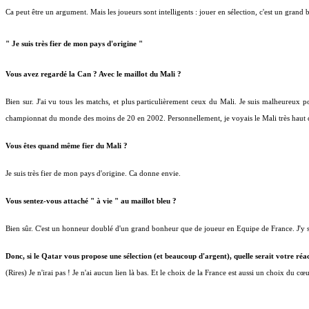
Ca peut être un argument. Mais les joueurs sont intelligents : jouer en sélection, c'est un gran
" Je suis très fier de mon pays d'origine "
Vous avez regardé la Can ? Avec le maillot du Mali ?
Bien sur. J'ai vu tous les matchs, et plus particulièrement ceux du Mali. Je suis malheureux po
championnat du monde des moins de 20 en 2002. Personnellement, je voyais le Mali très haut d
Vous êtes quand même fier du Mali ?
Je suis très fier de mon pays d'origine. Ca donne envie.
Vous sentez-vous attaché " à vie " au maillot bleu ?
Bien sûr. C'est un honneur doublé d'un grand bonheur que de joueur en Equipe de France. J'y s
Donc, si le Qatar vous propose une sélection (et beaucoup d'argent), quelle serait votre réa
(Rires) Je n'irai pas ! Je n'ai aucun lien là bas. Et le choix de la France est aussi un choix du cœu