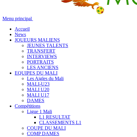
Menu principal
Accueil
News
JOUEURS MALIENS
JEUNES TALENTS
TRANSFERT
INTERVIEWS
PORTRAITS
LES ANCIENS
EQUIPES DU MALI
Les Aigles du Mali
MALI-U23
MALI U20
MALI U17
DAMES
Compétitions
Ligue 1 Mali
L1 RESULTAT
CLASSEMENTS L1
COUPE DU MALI
COMP DAMES