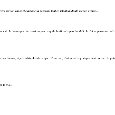
revient sur son choix et explique sa décision, tout en jetant un doute sur son avenir…
a contacté. Je pense que c'est aussi un peu coup de bluff de la part du Mali. Je n'ai eu personne 
ec les Bleuets, et je voulais plus de temps… Pour moi, c'est un refus pratiquement normal. Et puis,
ec le Mali.