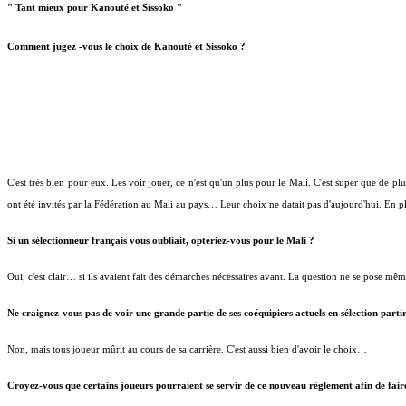
" Tant mieux pour Kanouté et Sissoko "
Comment jugez -vous le choix de Kanouté et Sissoko ?
C'est très bien pour eux. Les voir jouer, ce n'est qu'un plus pour le Mali. C'est super que de pl
ont été invités par la Fédération au Mali au pays… Leur choix ne datait pas d'aujourd'hui. En 
Si un sélectionneur français vous oubliait, opteriez-vous pour le Mali ?
Oui, c'est clair… si ils avaient fait des démarches nécessaires avant. La question ne se pose m
Ne craignez-vous pas de voir une grande partie de ses coéquipiers actuels en sélection parti
Non, mais tous joueur mûrit au cours de sa carrière. C'est aussi bien d'avoir le choix…
Croyez-vous que certains joueurs pourraient se servir de ce nouveau règlement afin de faire