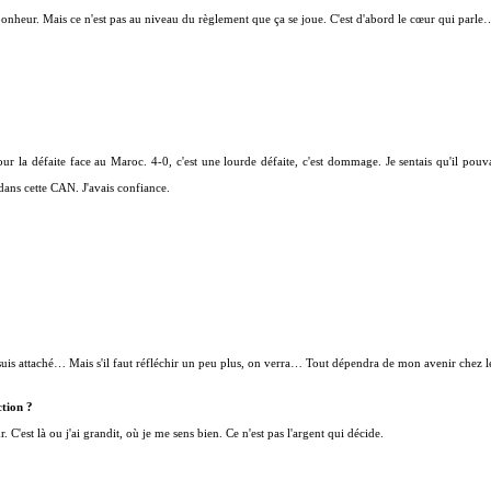
d bonheur. Mais ce n'est pas au niveau du règlement que ça se joue. C'est d'abord le cœur qui parle
ur la défaite face au Maroc. 4-0, c'est une lourde défaite, c'est dommage. Je sentais qu'il pouva
ans cette CAN. J'avais confiance.
uis attaché… Mais s'il faut réfléchir un peu plus, on verra… Tout dépendra de mon avenir chez l
ction ?
r. C'est là ou j'ai grandit, où je me sens bien. Ce n'est pas l'argent qui décide.