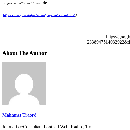
de
Propos recueillis par Thomas
http://www.espoirsdufoot.com/?page=interview&id=7
)
https://goog
2338947514032922&de
About The Author
Mahamet Traoré
Journaliste/Consultant Football Web, Radio , TV