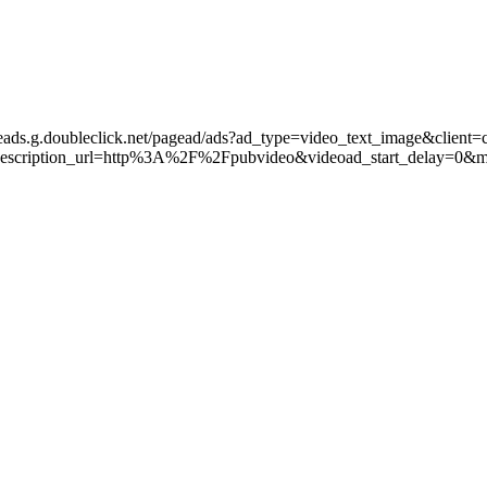
leads.g.doubleclick.net/pagead/ads?ad_type=video_text_image&client=
scription_url=http%3A%2F%2Fpubvideo&videoad_start_delay=0&m