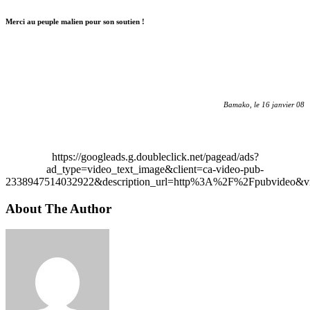
Merci au peuple malien pour son soutien !
Bamako, le 16 janvier 08
https://googleads.g.doubleclick.net/pagead/ads?
ad_type=video_text_image&client=ca-video-pub-
2338947514032922&description_url=http%3A%2F%2Fpubvideo&vi
About The Author