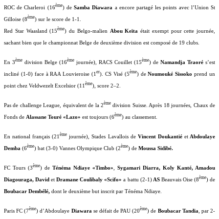
ème
ROC de Charleroi (16
) de
Samba Diawara
a encore partagé les points avec l’Union St
ème
Gilloise (8
) sur le score de 1-1.
ème
Red Star Waasland (15
) du Belgo-malien
Abou Keïta
était exempt pour cette journée,
sachant bien que le championnat Belge de deuxième division est composé de 19 clubs.
ème
ème
ème
En 3
division Belge (16
journée), RACS Couillet (15
) de
Namandja Traoré
s’est
er
ème
incliné (1-0) face à RAA Louvieroise (1
). CS Visé (5
) de
Noumouké Sissoko
prend un
ème
point chez Veldwezelt Excelsior (11
), score 2–2.
ème
Pas de challenge League, équivalent de la 2
division Suisse. Après 18 journées, Chaux de
ème
Fonds de
Alassane Touré «Lazo»
est toujours (6
) au classement.
ème
En national français (21
journée), Stades Lavallois de
Vincent Doukantié
et
Abdoulaye
ème
ème
Demba
(6
) bat (3-0) Vannes Olympique Club (2
) de
Moussa Sidibé.
ème
FC Tours (3
) de
Ténéma Ndiaye «Timbo»
,
Sygamari Diarra, Koly Kanté, Amadou
ème
Diagouraga, David
et
Dramane Coulibaly «Scifo»
a battu
(2-1)
AS
Beauvais Oise
(8
) de
Boubacar Dembélé,
dont le deuxième but inscrit par Ténéma Ndiaye.
ème
ème
Paris FC (7
) d’Abdoulaye
Diawara
se défait de PAU (20
) de
Boubacar Tandia
, par 2-