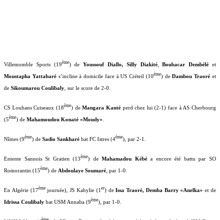
ème
Villemomble Sports (19
) de
Youssouf Diallo, Silly Diakité
,
Boubacar Dembélé
et
ème
Moustapha Yattabaré
s’incline à domicile face à US Créteil (10
) de
Dambou Traoré
et
de
Sikoumarou Coulibaly
, sur le score de 2-0.
ème
CS Louhans Cuiseaux (18
) de
Mangara Kanté
perd chez lui (2-1) face à AS Cherbourg
ème
(5
) de
Mahamoudou Konaté «Moudy»
.
ème
ème
Nîmes (9
) de
Sadio Sankharé
bat FC Istres (4
), par 2-1.
ème
Entente Sannois St Gratien (13
) de
Mahamadou Kébé
a encore été battu par SO
ème
Romorantin (15
) de
Abdoulaye Soumaré
, par 1-0.
ème
er
En Algérie (17
journée), JS Kabylie (1
) de
Issa Traoré, Demba Barry «Anelka»
et de
ème
Idrissa Coulibaly
bat USM Annaba (9
), par 1-0.
ème