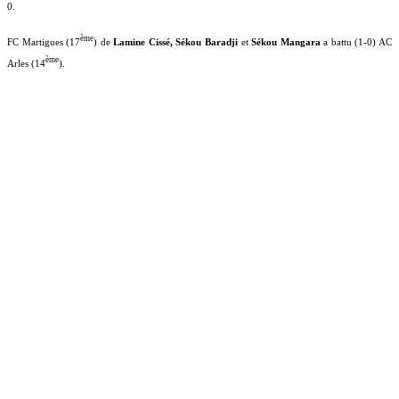
0.
ème
FC Martigues (17
) de
Lamine Cissé, Sékou Baradji
et
Sékou Mangara
a battu (1-0) AC
ème
Arles (14
).