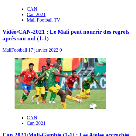
CAN
Can 2021
Mali Football TV
Vidéo/CAN-2021 : Le Mali peut nourrir des regrets
après son nul (1-1)
MaliFootball
17 janvier 2022
0
CAN
Can 2021
Can 2021/Mali-Gambie (1-1) : Les Aigles accrochés