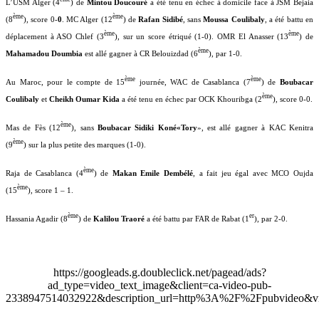
L’USM Alger (4
) de
Mintou Doucouré
a été tenu en
échec à domicile face à JSM Bejaia
ème
ème
(8
), score 0-
0
. MC Alger (12
) de
Rafan Sidibé
, sans
Moussa Coulibaly
, a été battu en
ème
ème
déplacement à ASO Chlef (3
), sur un score étriqué (1-0). OMR El Anasser (13
) de
ème
Mahamadou Doumbia
est allé gagner à CR Belouizdad (6
), par 1-0.
ème
ème
Au Maroc, pour le compte de 15
journée, WAC de Casablanca (7
) de
Boubacar
ème
Coulibaly
et
Cheikh Oumar Kida
a été tenu en échec par OCK Khouribga (2
), score 0-0.
ème
Mas de Fès (12
), sans
Boubacar Sidiki Koné«Tory
», est allé gagner à KAC Kenitra
ème
(9
) sur la plus petite des marques (1-0).
ème
Raja de Casablanca (4
) de
Makan Emile Dembélé
, a fait jeu égal avec MCO Oujda
ème
(15
), score 1 – 1.
ème
er
Hassania Agadir (8
) de
Kalilou Traoré
a été battu par FAR de Rabat (1
), par 2-0.
https://googleads.g.doubleclick.net/pagead/ads?
ad_type=video_text_image&client=ca-video-pub-
2338947514032922&description_url=http%3A%2F%2Fpubvideo&vi