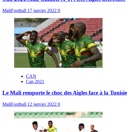
MaliFootball
17 janvier 2022
0
CAN
Can 2021
Le Mali remporte le choc des Aigles face à la Tunisie
MaliFootball
12 janvier 2022
0