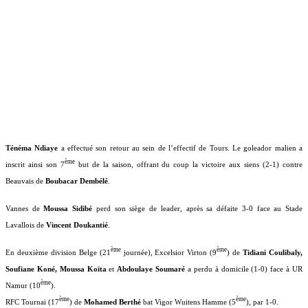
Ténéma Ndiaye
a effectué son retour au sein de l’effectif de Tours. Le goleador malien a
ème
inscrit ainsi son 7
but de la saison, offrant du coup la victoire aux siens (2-1) contre
Beauvais de
Boubacar Dembélé
.
Vannes de
Moussa Sidibé
perd son siège de leader, après sa défaite 3-0 face au Stade
Lavallois de
Vincent Doukantié
.
ème
ème
En deuxième division Belge (21
journée), Excelsior Virton (9
) de
Tidiani Coulibaly,
Soufiane Koné, Moussa Koïta
et
Abdoulaye Soumaré
a perdu à domicile (1-0) face à UR
ème
Namur (10
).
ème
ème
RFC Tournai (17
) de
Mohamed Berthé
bat Vigor Wuitens Hamme (5
), par 1-0.