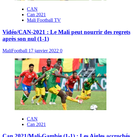
CAN
Can 2021
Mali Football TV
Vidéo/CAN-2021 : Le Mali peut nourrir des regrets
après son nul (1-1)
MaliFootball
17 janvier 2022
0
CAN
Can 2021
Can 2021/Mali-Gambie (1-1) : Les Aigles accrochés