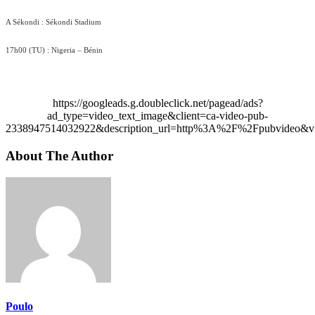
A Sékondi
: Sékondi Stadium
17h00
(TU) : Nigeria – Bénin
https://googleads.g.doubleclick.net/pagead/ads?
ad_type=video_text_image&client=ca-video-pub-
2338947514032922&description_url=http%3A%2F%2Fpubvideo&vi
About The Author
Poulo