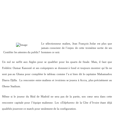
Le sélectionneur malien, Jean François Jodar est plus que
jamais conscient de l’enjeu de cette troisième sortie de ses
Combler les attentes du public?
hommes ce soir.
Un nul ne suffit aux
Aigles
pour se qualifier pour les quarts de finale. Mais, il faut que
Frédéric Oumar Kanouté et ses coéquipiers se donnent à fond et toujours montrer qu’ils ne
sont pas au Ghana pour compléter le tableau comme l’a si bien dit le capitaine Mahamadou
Diarra
Djilla.
La rencontre entre maliens et ivoiriens se jouera à Accra, plus précisément au
Ohene Stadium.
Même si le joueur du Réal de Madrid ne sera pas de la partie, son cœur sera dans cette
rencontre capitale pour l’équipe malienne. Les
«Eléphants»
de la Côte d’Ivoire étant déjà
qualifiés joueront ce match pour seulement de la configuration.