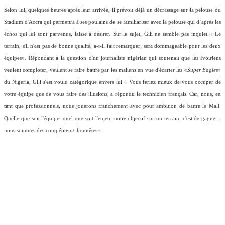
Selon lui, quelques heures après leur arrivée, il prévoit déjà un décrassage sur la pelouse du
Stadium d'Accra qui permettra à ses poulains de se familiariser avec la pelouse qui d’après les
échos qui lui sont parvenus, laisse à désirer. Sur le sujet, Gili ne semble pas inquiet
« Le
terrain, s'il n'est pas de bonne qualité, a-t-il fait remarquer, sera dommageable pour les deux
équipes
»
. Répondant à la question d'un journaliste nigérian qui soutenait que les Ivoiriens
veulent comploter, veulent se faire battre par les maliens en vue d'écarter les
«Super Eagles»
du Nigeria, Gili s'est voulu catégorique envers lui
« Vous feriez mieux de vous occuper de
votre équipe que de vous faire des illusions, a répondu le technicien français. Car, nous, en
tant que professionnels, nous jouerons franchement avec pour ambition de battre le Mali.
Quelle que soit l'équipe, quel que soit l'enjeu, notre objectif sur un terrain, c'est de gagner ;
nous sommes des compétiteurs honnêtes
».