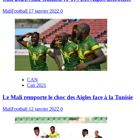
MaliFootball
17 janvier 2022
0
CAN
Can 2021
Le Mali remporte le choc des Aigles face à la Tunisie
MaliFootball
12 janvier 2022
0