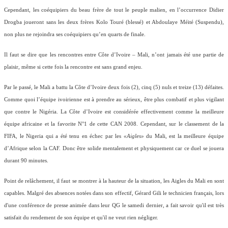
Cependant, les coéquipiers du beau frère de tout le peuple malien, en l’occurrence Didier
Drogba joueront sans les deux frères Kolo Touré (blessé) et Abdoulaye Méité (Suspendu),
non plus ne rejoindra ses coéquipiers qu’en quarts de finale.
Il faut se dire que les rencontres entre Côte d’Ivoire – Mali, n’ont jamais été une partie de
plaisir, même si cette fois la rencontre est sans grand enjeu.
Par le passé, le Mali a battu la Côte d’Ivoire deux fois (2), cinq (5) nuls et treize (13) défaites.
Comme quoi l’équipe ivoirienne est à prendre au sérieux, être plus combatif et plus vigilant
que contre le Nigéria. La Côte d’Ivoire est considérée effectivement comme la meilleure
équipe africaine et la favorite N°1 de cette CAN 2008. Cependant, sur le classement de la
FIFA, le Nigeria qui a été tenu en échec par les
«Aigles»
du Mali, est la meilleure équipe
d’Afrique selon la CAF. Donc être solide mentalement et physiquement car ce duel se jouera
durant 90 minutes.
Point de relâchement, il faut se montrer à la hauteur de la situation, les Aigles du Mali en sont
capables. Malgré des absences notées dans son effectif, Gérard Gili le technicien français, lors
d'une conférence de presse animée dans leur QG le samedi dernier, a fait savoir qu'il est très
satisfait du rendement de son équipe et qu'il ne veut rien négliger.