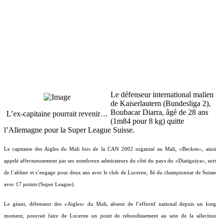
Le défenseur international malien
de Kaiserlautern (Bundesliga 2),
Boubacar Diarra, âgé de 28 ans
L’ex-capitaine pourrait revenir…
(1m84 pour 8 kg) quitte
l’Allemagne pour la Super League Suisse.
Le capitaine des Aigles du Mali lors de la CAN 2002 organisé au Mali,
«
Becken», ainsi
appelé affectueusement par ses nombreux admirateurs du côté du pays du
«
Diatiguiya
»,
sort
de l’abîme et s’engage pour deux ans avec le club de Lucerne, 8è du championnat de Suisse
avec 17 points (Super League).
Le géant, défenseur des
«
Aigle
s»
du Mali, absent de l’effectif national depuis un long
moment, pourrait faire de Lucerne un point de rebondissement au sein de la sélection