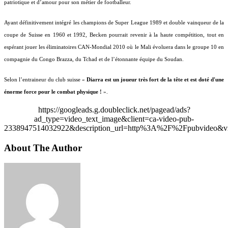
patriotique et d’amour pour son métier de footballeur.
Ayant définitivement intégré les champions de Super League 1989 et double vainqueur de la
coupe de Suisse en 1960 et 1992, Becken pourrait revenir à la haute compétition, tout en
espérant jouer les éliminatoires CAN-Mondial 2010 où le Mali évoluera dans le groupe 10 en
compagnie du Congo Brazza, du Tchad et de l’étonnante équipe du Soudan.
Selon l’entraineur du club suisse «
Diarra est un joueur très fort de la tête et est doté d'une
énorme force pour le combat physique !
».
https://googleads.g.doubleclick.net/pagead/ads?
ad_type=video_text_image&client=ca-video-pub-
2338947514032922&description_url=http%3A%2F%2Fpubvideo&vi
About The Author