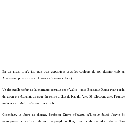
En six mois, il n’a fait que trois apparitions sous les couleurs de son dernier club en
Allemagne, pour raison de blessure (fracture au bras).
Un des maillons fort de la charnière centrale des
«
Aigles» jadis, Boubacar Diarra avait perdu
du galon et s’éloignait du coup du centre d’élite de Kabala. Avec 38 sélections avec l’équipe
nationale du Mali, il n’a inscrit aucun but.
Cependant, le libero de charme, Boubacar Diarra
«Becken»
n’à point écarté l’envie de
reconquérir la confiance de tout le peuple malien, pour la simple raison de la fibre