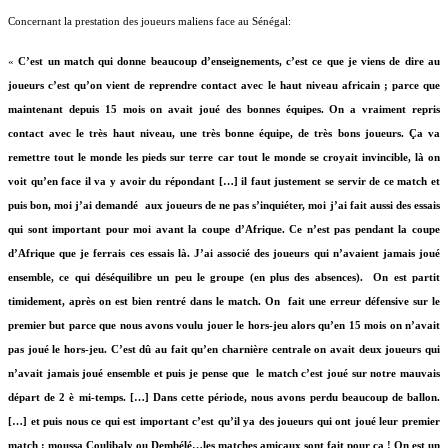
Concernant la prestation des joueurs maliens face au Sénégal:
«
C’est un match qui donne beaucoup d’enseignements, c’est ce que je viens de dire au
joueurs c’est qu’on vient de reprendre contact avec le haut niveau africain ; parce que
maintenant depuis 15 mois on avait joué des bonnes équipes. On a vraiment repris
contact avec le très haut niveau, une très bonne équipe, de très bons joueurs. Ça va
remettre tout le monde les pieds sur terre car tout le monde se croyait invincible, là on
voit qu’en face il va y avoir du répondant […] il faut justement se servir de ce match et
puis bon, moi j’ai demandé
aux joueurs de ne pas s’inquiéter, moi j’ai fait aussi des essais
qui sont important pour moi avant la coupe d’Afrique. Ce n’est pas pendant la coupe
d’Afrique que je ferrais ces essais là. J’ai associé des joueurs qui n’avaient jamais joué
ensemble, ce qui déséquilibre un peu le groupe (en plus des absences).
On est partit
timidement, après on est bien rentré dans le match. On
fait une erreur défensive sur le
premier but parce que nous avons voulu jouer le hors-jeu alors qu’en 15 mois on n’avait
pas joué le hors-jeu. C’est dû au fait qu’en charnière centrale on avait deux joueurs qui
n’avait jamais joué ensemble et puis je pense que
le match c’est joué sur notre mauvais
départ de 2 è mi-temps. […] Dans cette période, nous avons perdu beaucoup de ballon.
[…] et puis nous ce qui est important c’est qu’il ya des joueurs qui ont joué leur premier
match : moussa Coulibaly ou Dembélé…les matches amicaux sont fait pour ça ! On est un