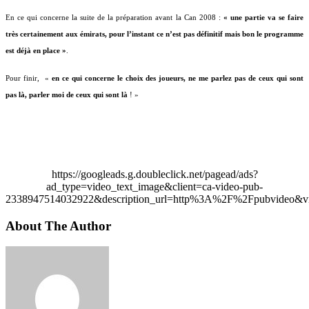
En ce qui concerne la suite de la préparation avant la Can 2008 :
« une partie va se faire
très certainement aux émirats, pour l’instant ce n’est pas définitif mais bon le programme
est déjà en place »
.
Pour finir, «
en ce qui concerne le choix des joueurs, ne me parlez pas de ceux qui sont
pas là, parler moi de ceux qui sont là
! »
https://googleads.g.doubleclick.net/pagead/ads?
ad_type=video_text_image&client=ca-video-pub-
2338947514032922&description_url=http%3A%2F%2Fpubvideo&vi
About The Author