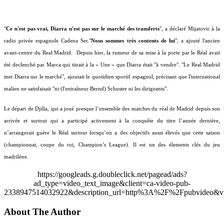
"
Ce n'est pas vrai, Diarra n'est pas sur le marché des transferts
", a déclaré Mijatovic à la
radio privée espagnole Cadena Ser."
Nous sommes très contents de lui
", a ajouté l'ancien
avant-centre du Real Madrid. Depuis hier, la rumeur de sa mise à la porte par le Réal avait
été declenché par Marca qui titrait à la « Une » que Diarra était "à vendre". "Le Real Madrid
met Diarra sur le marché", ajoutait le quotidien sportif espagnol, précisant que l'international
malien ne satisfaisait "ni (l'entraîneur Bernd) Schuster ni les dirigeants".
Le départ de Djilla, qui a joué presque l’ensemble des matches du réal de Madrid depuis son
arrivée et surtout qui a participé activement à la conquête du titre l’année dernière,
n’arrangerait guère le Réal surtout lorsqu’on a des objectifs aussi élevés que cette saison
(championnat, coupe du roi, Champion’s League). Il est un des élements clés du jeu
madrilène.
https://googleads.g.doubleclick.net/pagead/ads?
ad_type=video_text_image&client=ca-video-pub-
2338947514032922&description_url=http%3A%2F%2Fpubvideo&vi
About The Author