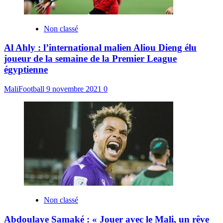
Non classé
Al Ahly : l’international malien Aliou Dieng élu
joueur de la semaine de la Premier League
égyptienne
MaliFootball
9 novembre 2021
0
Non classé
Abdoulaye Samaké : « Jouer avec le Mali, un rêve