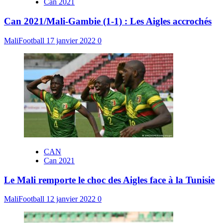
Can 2021
Can 2021/Mali-Gambie (1-1) : Les Aigles accrochés
MaliFootball
17 janvier 2022
0
CAN
Can 2021
Le Mali remporte le choc des Aigles face à la Tunisie
MaliFootball
12 janvier 2022
0