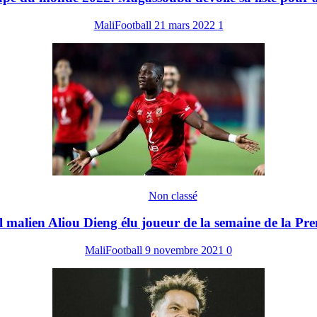
MaliFootball
21 mars 2022
1
Non classé
al malien Aliou Dieng élu joueur de la semaine de la P
MaliFootball
9 novembre 2021
0