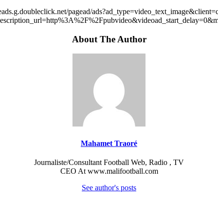
leads.g.doubleclick.net/pagead/ads?ad_type=video_text_image&client=
scription_url=http%3A%2F%2Fpubvideo&videoad_start_delay=0&m
About The Author
Mahamet Traoré
Journaliste/Consultant Football Web, Radio , TV
CEO At www.malifootball.com
See author's posts