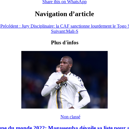
Share this on WhatsApp
Navigation d’article
Précédent :
Jury Disciplinaire: la CAF sanctionne lourdement le Togo !
Suivant:
Mali-S
Plus d'infos
Non classé
pe du monde 2022: Magassouba dévoile sa liste pour af