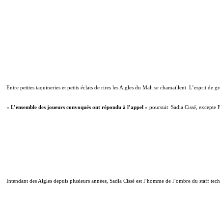
Entre petites taquineries et petits éclats de rires les Aigles du Mali se chamaillent. L’esprit de g
«
L’ensemble des joueurs convoqués ont répondu à l’appel
» poursuit
Sadia Cissé, excepte 
Intendant des Aigles depuis plusieurs années, Sadia Cissé est l’homme de l’ombre du staff techniqu