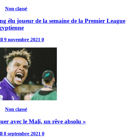
Non classé
eng élu joueur de la semaine de la Premier League
gyptienne
ll
9 novembre 2021
0
Non classé
er avec le Mali, un rêve absolu »
ll
8 septembre 2021
0