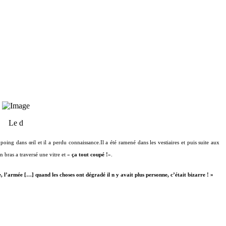
Le d
 poing dans œil et il a perdu connaissance.
Il a été ramené dans les vestiaires et puis suite aux
 bras a traversé une vitre et «
ça tout coupé !
».
l’armée […] quand les choses ont dégradé il n y avait plus personne, c’était bizarre ! »