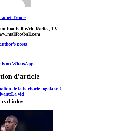
amet Traoré
ant Football Web, Radio , TV
w.malifootball.com
author's posts
this on WhatsApp
tion d’article
ion de la barbarie togolaise !
ivant:
La vid
us d'infos