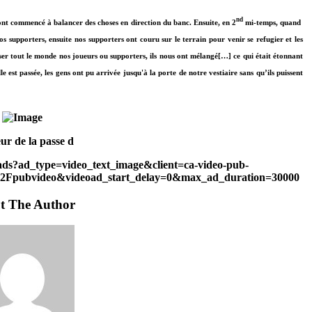
nd
ont commencé à balancer des choses en direction du banc. Ensuite, en 2
mi-temps, quand
s supporters, ensuite nos supporters ont couru sur le terrain pour venir se refugier et les
sser tout le monde nos joueurs ou supporters, ils nous ont mélangé[…] ce qui était étonnant
lle est passée, les gens ont pu arrivée jusqu'à la porte de notre vestiaire sans qu’ils puissent
ur de la passe d
d/ads?ad_type=video_text_image&client=ca-video-pub-
Fpubvideo&videoad_start_delay=0&max_ad_duration=30000
t The Author