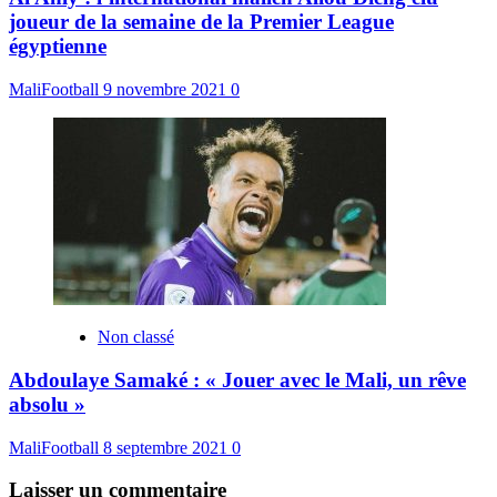
joueur de la semaine de la Premier League
égyptienne
MaliFootball
9 novembre 2021
0
Non classé
Abdoulaye Samaké : « Jouer avec le Mali, un rêve
absolu »
MaliFootball
8 septembre 2021
0
Laisser un commentaire