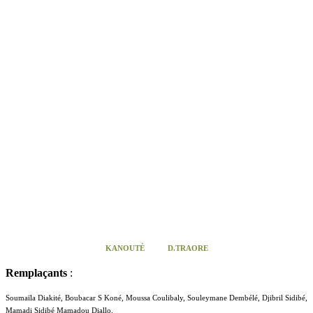
KANOUTÉ
D.TRAORE
Remplaçants
:
Soumaïla Diakité, Boubacar S Koné, Moussa Coulibaly, Souleymane Dembélé, Djibril Sidibé,
Mamadi Sidibé Mamadou Diallo.