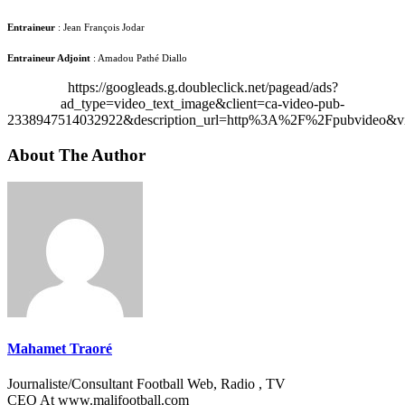
Entraineur
: Jean François Jodar
Entraineur Adjoint
: Amadou Pathé Diallo
https://googleads.g.doubleclick.net/pagead/ads?
ad_type=video_text_image&client=ca-video-pub-
2338947514032922&description_url=http%3A%2F%2Fpubvideo&vi
About The Author
Mahamet Traoré
Journaliste/Consultant Football Web, Radio , TV
CEO At www.malifootball.com