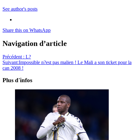
See author's posts
Share this on WhatsApp
Navigation d’article
Précédent :
L?
Suivant:
Impossible n?est pas malien ! Le Mali a son ticket pour la
can 2008 !
Plus d'infos