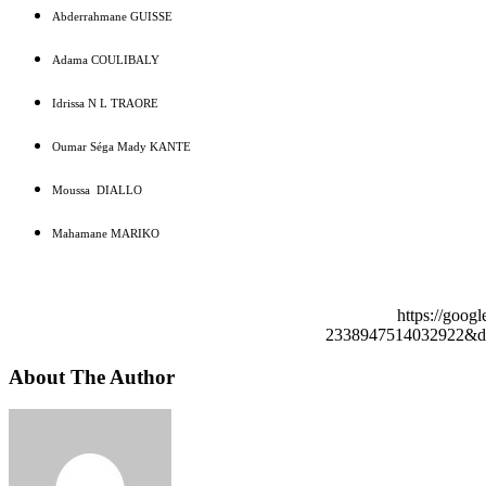
Abderrahmane GUISSE
Adama COULIBALY
Idrissa N L TRAORE
Oumar Séga Mady KANTE
Moussa DIALLO
Mahamane MARIKO
https://goog
2338947514032922&de
About The Author