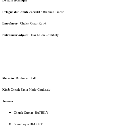
Le staff technique
Délégué du Comité exécutif
: Brehima Traoré
Entraîneur
: Cheick Omar Koné,
Entraîneur adjoint
: Issa Lolon Coulibaly
Médecin:
Boubacar Diallo
Kiné
: Cheick Fanta Mady Coulibaly
Joueurs:
Cheick Oumar BATHILY
Soumbeyla DIAKITE