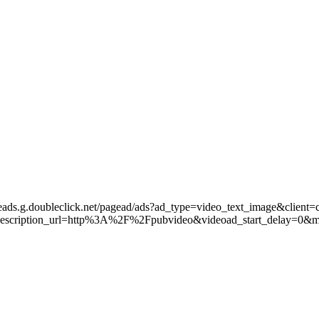
leads.g.doubleclick.net/pagead/ads?ad_type=video_text_image&client=
scription_url=http%3A%2F%2Fpubvideo&videoad_start_delay=0&m