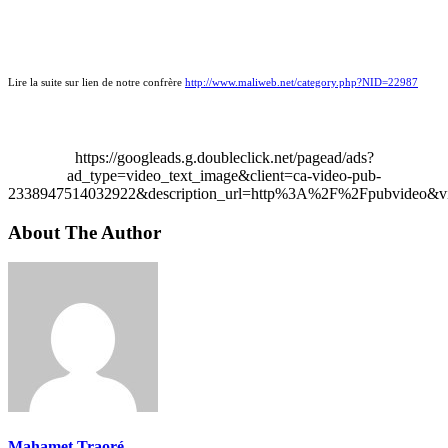
Lire la suite sur lien de notre confrère
http://www.maliweb.net/category.php?NID=22987
https://googleads.g.doubleclick.net/pagead/ads?
ad_type=video_text_image&client=ca-video-pub-
2338947514032922&description_url=http%3A%2F%2Fpubvideo&vi
About The Author
Mahamet Traoré