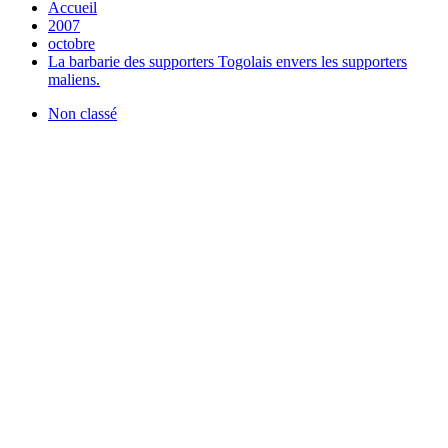
Accueil
2007
octobre
La barbarie des supporters Togolais envers les supporters
maliens.
Non classé