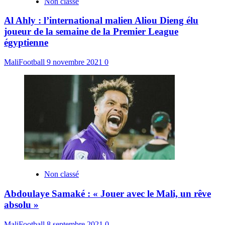
Non classé
Al Ahly : l’international malien Aliou Dieng élu
joueur de la semaine de la Premier League
égyptienne
MaliFootball
9 novembre 2021
0
Non classé
Abdoulaye Samaké : « Jouer avec le Mali, un rêve
absolu »
MaliFootball
8 septembre 2021
0