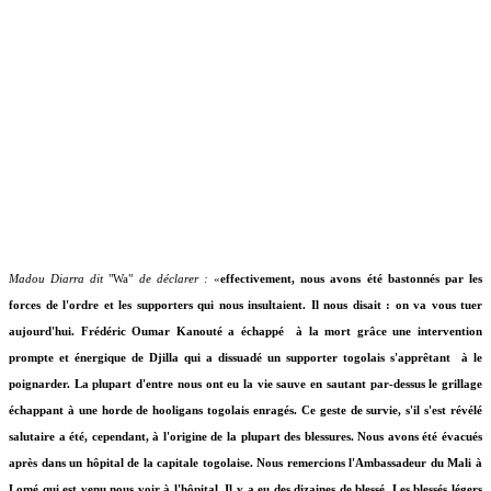
Madou Diarra dit
"Wa"
de déclarer :
«
effectivement, nous avons été bastonnés par les
forces de l'ordre et les supporters qui nous insultaient. Il nous disait : on va vous tuer
aujourd'hui. Frédéric Oumar Kanouté a échappé à la mort grâce une intervention
prompte et énergique de Djilla qui a dissuadé un supporter togolais s'apprêtant à le
poignarder. La plupart d'entre nous ont eu la vie sauve en sautant par-dessus le grillage
échappant à une horde de hooligans togolais enragés. Ce geste de survie, s'il s'est révélé
salutaire a été, cependant, à l'origine de la plupart des blessures. Nous avons été évacués
après dans un hôpital de la capitale togolaise. Nous remercions l'Ambassadeur du Mali à
Lomé qui est venu nous voir à l'hôpital. Il y a eu des dizaines de blessé. Les blessés légers