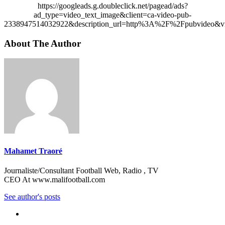
https://googleads.g.doubleclick.net/pagead/ads?
ad_type=video_text_image&client=ca-video-pub-
2338947514032922&description_url=http%3A%2F%2Fpubvideo&vi
About The Author
Mahamet Traoré
Journaliste/Consultant Football Web, Radio , TV
CEO At www.malifootball.com
See author's posts