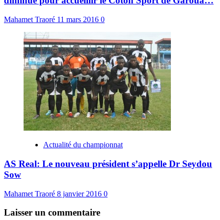
diminué pour accueillir le Coton Sport de Garoua…
Mahamet Traoré
11 mars 2016
0
Actualité du championnat
AS Real: Le nouveau président s’appelle Dr Seydou
Sow
Mahamet Traoré
8 janvier 2016
0
Laisser un commentaire