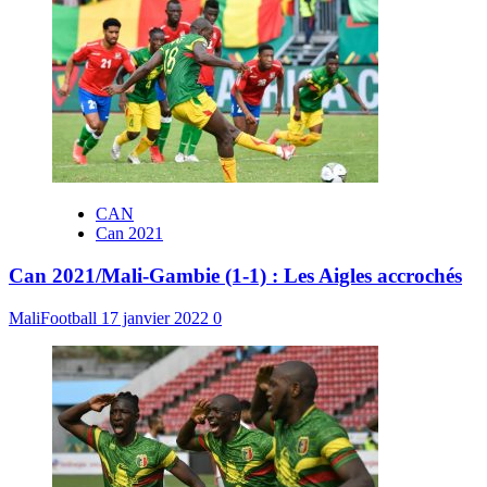
CAN
Can 2021
Can 2021/Mali-Gambie (1-1) : Les Aigles accrochés
MaliFootball
17 janvier 2022
0