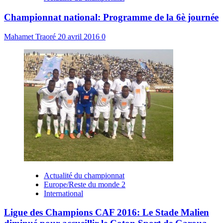
Championnat national: Programme de la 6è journée
Mahamet Traoré
20 avril 2016
0
Actualité du championnat
Europe/Reste du monde 2
International
Ligue des Champions CAF 2016: Le Stade Malien