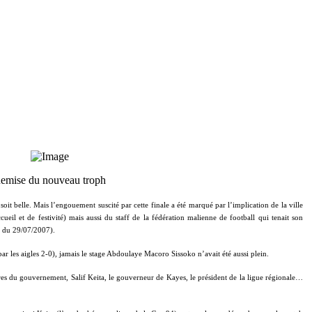
emise du nouveau troph
soit belle. Mais l’engouement suscité par cette finale a été marqué par l’implication de la ville
ueil et de festivité) mais aussi du staff de la fédération malienne de football qui tenait son
on du 29/07/2007).
r les aigles 2-0), jamais le stage Abdoulaye Macoro Sissoko n’avait été aussi plein.
s du gouvernement, Salif Keita, le gouverneur de Kayes, le président de la ligue régionale…