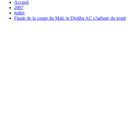
Accueil
2007
juillet
Finale de la coupe du Mali: le Djoliba AC s?adjuge du troph