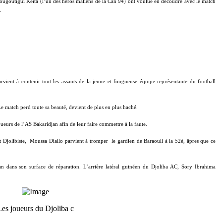
ougoutigui Keita (l’un des héros maliens de la Can 94) ont voulue en découdre avec le match
.
vient à contenir tout les assauts de la jeune et fougueuse équipe représentante du football
e match perd toute sa beauté, devient de plus en plus haché.
oueurs de l’AS Bakaridjan afin de leur faire commettre à la faute.
t Djolibiste,
Moussa Diallo parvient à tromper
le gardien de Baraouli à la 52è, âpres que ce
n dans son surface de réparation. L’arrière latéral guinéen du Djoliba AC, Sory Ibrahima
es joueurs du Djoliba c