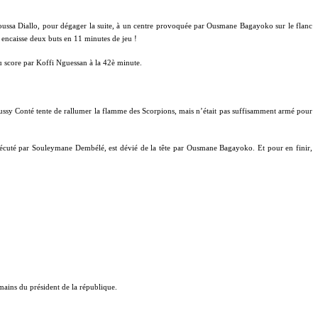
oussa Diallo, pour dégager la suite, à un centre provoquée par Ousmane Bagayoko sur le flanc
encaisse deux buts en 11 minutes de jeu !
du score par Koffi Nguessan à la 42è minute.
ussy Conté tente de rallumer la flamme des Scorpions, mais n’était pas suffisamment armé pour
xécuté par Souleymane Dembélé, est dévié de la tête par Ousmane Bagayoko. Et pour en finir,
mains du président de la république.