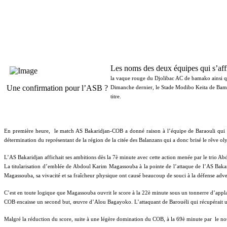
Les noms des deux équipes qui s’af
la vaque rouge du Djolibac AC de bamako ainsi qu
Une confirmation pour l’ASB ?
Dimanche dernier, le Stade Modibo Keita de Bama
titre.
En première heure,
le match AS Bakaridjan-COB a donné raison à l’équipe de Baraouli qui s’e
détermination du représentant de la région de la citée des Balanzans qui a donc brisé le rêve o
L’AS Bakaridjan affichait ses ambitions dès la 7è minute avec cette action menée par le trio 
La titularisation d’emblée de Abdoul Karim Magassouba à la pointe de l’attaque de l’AS Bakari
Magassouba, sa vivacité et sa fraîcheur physique ont causé beaucoup de souci à la défense adve
C’est en toute logique que Magassouba ouvrit le score à la 22è minute sous un tonnerre d’applau
COB encaisse un second but, œuvre d’Alou Bagayoko. L’attaquant de Barouéli qui récupérait un ba
Malgré la réduction du score, suite à une légère domination du COB, à la 69è minute par
le no