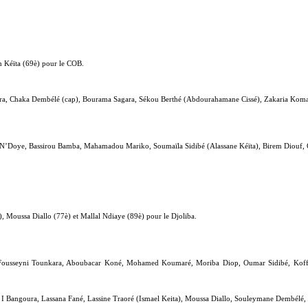
 Kéïta (69è) pour le COB.
 Chaka Dembélé (cap), Bourama Sagara, Sékou Berthé (Abdourahamane Cissé), Zakaria Komaka
 N’Doye, Bassirou Bamba, Mahamadou Mariko, Soumaïla Sidibé (Alassane Kéïta), Birem Diouf
, Moussa Diallo (77è) et Mallal Ndiaye (89è) pour le Djoliba.
Fousseyni Tounkara, Aboubacar Koné, Mohamed Koumaré, Moriba Diop, Oumar Sidibé, Koff
 I Bangoura, Lassana Fané, Lassine Traoré (Ismael Keita), Moussa Diallo, Souleymane Dembélé