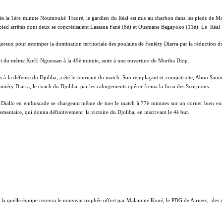
 dès la 1ére minute Noumouké Traoré, le gardien du Réal est mis au charbon dans les pieds de M
 pied arrêtés dont deux se concrétisaient Lassana Fané (8è) et Ousmane Bagayoko (11è). Le
Réal
angereux pour estomper la domination territoriale des poulains de Faniéry Diarra par la réduction 
but du même Koffi Nguessan à la 49è minute,
suite à une ouverture de Moriba Diop.
s à la défense du Djoliba, a été le tournant du match. Son remplaçant et compatriote, Abou Sano
niéry Diarra, le coach du Djoliba, par les cahngements opérer freina la furia des Scorpions.
sa Diallo en embuscade se chargeant même de tuer le match à 77è minutes sur un corner bien e
lementaire, qui donna définitivement
la victoire du Djoliba, en inscrivant le 4è but.
r la quelle équipe
recevra le nouveau trophée offert par Malamine Koné, le PDG de Airness,
des 