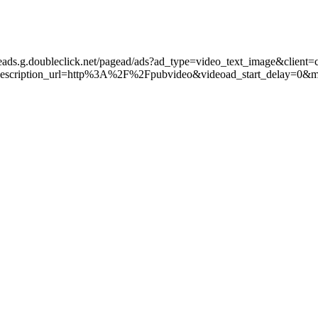
leads.g.doubleclick.net/pagead/ads?ad_type=video_text_image&client=
scription_url=http%3A%2F%2Fpubvideo&videoad_start_delay=0&m