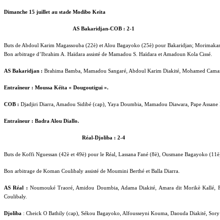
Dimanche 15 juillet au stade Modibo Keita
AS Bakaridjan-COB : 2-1
Buts de Abdoul Karim Magassouba (22è) et Alou Bagayoko (25è) pour Bakaridjan; Morimakan
Bon arbitrage d’Ibrahim A. Haïdara assisté de Mamadou S. Haïdara et Amadoun Kola Cissé.
AS Bakaridjan :
Brahima Bamba, Mamadou Sangaré, Abdoul Karim Diakité, Mohamed Camara,
Entraîneur : Moussa Kéïta « Dougoutigui ».
COB :
Djadjiri Diarra, Amadou Sidibé (cap), Yaya Doumbia, Mamadou Diawara, Pape Assane
Entraîneur : Badra Alou Diallo.
Réal-Djoliba : 2-4
Buts de Koffi Nguessan (42è et 49è) pour le Réal, Lassana Fané (8è), Ousmane Bagayoko (11è)
Bon arbitrage de Koman Coulibaly assisté de Moumini Berthé et Balla Diarra.
AS
Réal :
Noumouké Traoré, Amidou Doumbia, Adama Diakité, Amara dit Morikè Kallé, 
Coulibaly.
Djoliba
: Cheick O Bathily (cap), Sékou Bagayoko, Alfousseyni Kouma, Daouda Diakité, Sory