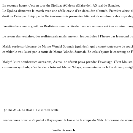
En seconde heure, c’est au tour du Djolibac AC de se défaire de l’AS real de Bamako.
Le Djoliba démarrait le match avec une réelle envie d’en découdre d’entrée. Première alerte
droit de l’attaque. L’équipe de Hèrèmakono très pressante obtinrent de nombreux de coups de
Fouettés dans leur orgueil, les Réalistes sortent la tête de l’eau et commencent à se montrer d
Le retour des vestiaires, des réalistes galvanisés
mettent
les pendules à l’heure par le second 
Maisla sortie sur blessure de Momo Wandel Soumah (guinéen), qui a causé toute sorte de souci
combler le trou laissé par la sortie de Momo Wandel Soumah. En cela s’ajoute le coaching de Fa
Malgré leurs nombreuses occasions, As real ne réussit pas à prendre l’avantage. C’est Mous
comme un symbole, c’est le vieux briscard Mallal Ndiaye, à une minute de la fin du temps rég
Djoliba AC 4-As Réal 2. Le sort est scellé.
Rendez vous donc le 29 juillet à Kayes pour la finale de la coupe du Mali. L’occasion de savoi
Feuille de match