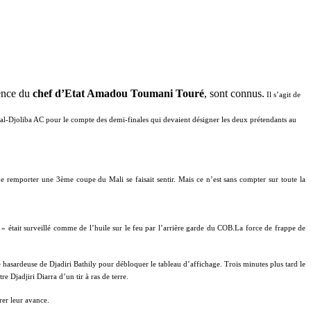
dence du
chef d’Etat Amadou Toumani Touré
, sont connus.
Il s’agit de
-Djoliba AC pour le compte des demi-finales qui devaient désigner les deux prétendants au
de remporter une 3ème coupe du Mali se faisait sentir. Mais ce n’est sans compter sur toute la
» était surveillé comme de l’huile sur le feu par l’arrière garde du COB.La force de frappe de
 hasardeuse de Djadiri Bathily pour débloquer le tableau d’affichage. Trois minutes plus tard le
Djadjiri Diarra d’un tir à ras de terre.
rer leur avance.