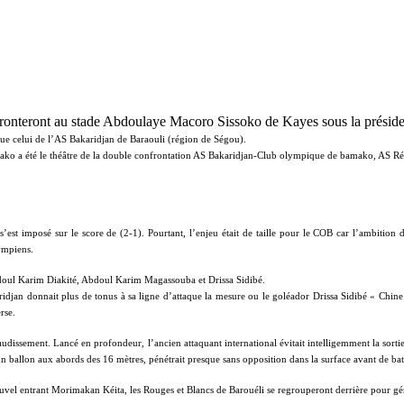
fronteront au stade Abdoulaye Macoro Sissoko de Kayes sous la prési
e celui de l’AS Bakaridjan de Baraouli (région de Ségou).
ko a été le théâtre de la double confrontation AS Bakaridjan-Club olympique de bamako, AS Réal
st imposé sur le score de (2-1). Pourtant, l’enjeu était de taille pour le COB car l’ambition 
lympiens.
Abdoul Karim Diakité, Abdoul Karim Magassouba et Drissa Sidibé.
djan donnait plus de tonus à sa ligne d’attaque la mesure ou le goléador Drissa Sidibé « Chine 
rse.
dissement. Lancé en profondeur, l’ancien attaquant international évitait intelligemment la sortie
llon aux abords des 16 mètres, pénétrait presque sans opposition dans la surface avant de battre 
uvel entrant Morimakan Kéita, les Rouges et Blancs de Barouéli se regrouperont derrière pour gé