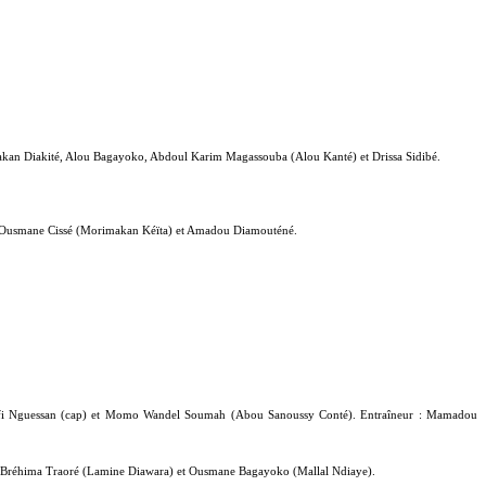
n Diakité, Alou Bagayoko, Abdoul Karim Magassouba (Alou Kanté) et Drissa Sidibé.
, Ousmane Cissé (Morimakan Kéïta) et Amadou Diamouténé.
i Nguessan (cap) et Momo Wandel Soumah (Abou Sanoussy Conté). Entraîneur : Mamadou
, Bréhima Traoré (Lamine Diawara) et Ousmane Bagayoko (Mallal Ndiaye).