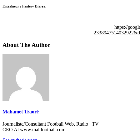
Entraîneur : Faniéry Diarra.
https://goog
2338947514032922&de
About The Author
Mahamet Traoré
Journaliste/Consultant Football Web, Radio , TV
CEO At www.malifootball.com