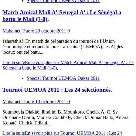
Special Tournoi UEMOA Dakar 2011
Match Amical Mali A’-Senegal A’ : Le Sénégal a
battu le Mali (1-0),
Mahamet Traoré
20 octobre 2011
0
{sharethis} En match de préparation du tournoi de l’Union
économique et monétaire ouest-africaine (UEMOA), les Aigles
locaux ont été battu...
Lire la suite
En savoir plus sur Match Amical Mali A’-Senegal A’ : Le
Sénégal a battu le Mali (1-0),
Special Tournoi UEMOA Dakar 2011
Tournoi UEMOA 2011 : Les 24 sélectionnés.
Mahamet Traoré
19 octobre 2011
0
Soumbeyla Diakité, Ibrahim B. Mounkoro, Cheick A. C. Sy,
Ousmane Diarra, Moussa Coulibaly, Cheick Oumar Ballo, Amara
Konaté, Cheick Tidiani...
Lire la suite
En savoir plus sur Tournoi UEMOA 2011 : Les 24