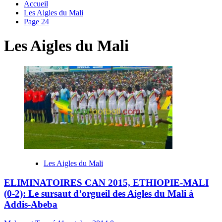
Accueil
Les Aigles du Mali
Page 24
Les Aigles du Mali
Les Aigles du Mali
ELIMINATOIRES CAN 2015, ETHIOPIE-MALI
(0-2): Le sursaut d’orgueil des Aigles du Mali à
Addis-Abeba