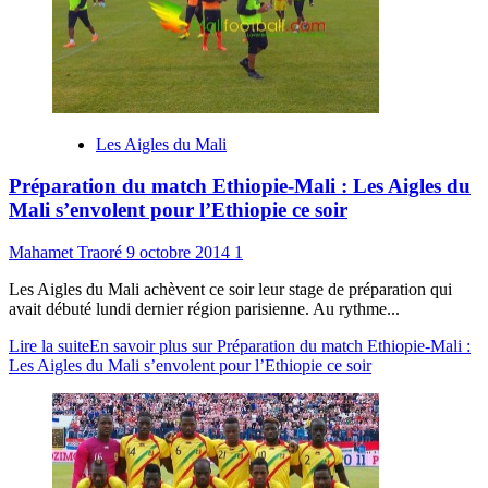
Les Aigles du Mali
Préparation du match Ethiopie-Mali : Les Aigles du
Mali s’envolent pour l’Ethiopie ce soir
Mahamet Traoré
9 octobre 2014
1
Les Aigles du Mali achèvent ce soir leur stage de préparation qui
avait débuté lundi dernier région parisienne. Au rythme...
Lire la suite
En savoir plus sur Préparation du match Ethiopie-Mali :
Les Aigles du Mali s’envolent pour l’Ethiopie ce soir