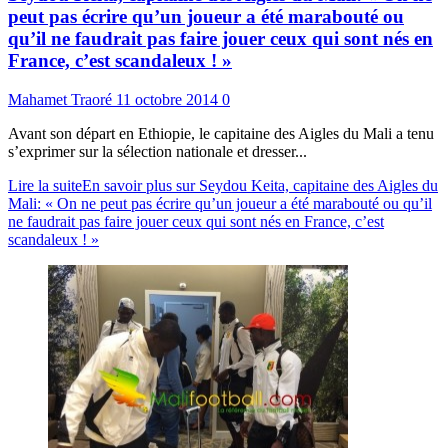
peut pas écrire qu’un joueur a été marabouté ou
qu’il ne faudrait pas faire jouer ceux qui sont nés en
France, c’est scandaleux ! »
Mahamet Traoré
11 octobre 2014
0
Avant son départ en Ethiopie, le capitaine des Aigles du Mali a tenu
s’exprimer sur la sélection nationale et dresser...
Lire la suite
En savoir plus sur Seydou Keita, capitaine des Aigles du
Mali: « On ne peut pas écrire qu’un joueur a été marabouté ou qu’il
ne faudrait pas faire jouer ceux qui sont nés en France, c’est
scandaleux ! »