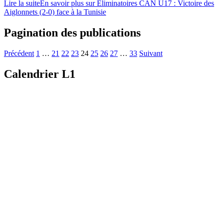
Lire la suite
En savoir plus sur Éliminatoires CAN U17 : Victoire des
Aiglonnets (2-0) face à la Tunisie
Pagination des publications
Précédent
1
…
21
22
23
24
25
26
27
…
33
Suivant
Calendrier L1