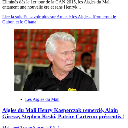
Éliminés dès le 1er tour de la CAN 2015, les Aigles du Mali
entament une nouvelle ère et sans Henryk...
Lire la suite
En savoir plus sur Amical: les Aigles affronteront le
Gabon et le Ghana
Les Aigles du Mali
Aigles du Mali Henry Kasperczak remercié, Alain
Giresse, Stephen Keshi, Patrice Carteron préssentis !
Mahamet Traoré
8 mars 2015
2