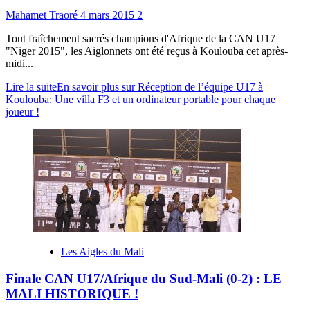
Mahamet Traoré
4 mars 2015
2
Tout fraîchement sacrés champions d'Afrique de la CAN U17
"Niger 2015", les Aiglonnets ont été reçus à Koulouba cet après-
midi...
Lire la suite
En savoir plus sur Réception de l’équipe U17 à
Koulouba: Une villa F3 et un ordinateur portable pour chaque
joueur !
Les Aigles du Mali
Finale CAN U17/Afrique du Sud-Mali (0-2) : LE
MALI HISTORIQUE !