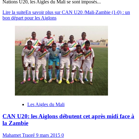
Nations U20, les Aigles du Mali se sont imposés...
Lire la suite
En savoir plus sur CAN U20 /Mali-Zambie (1-0) : un
bon départ pour les Aiglons
Les Aigles du Mali
CAN U20: les Aiglons débutent cet après midi face à
la Zambie
Mahamet Traoré
9 mars 2015
0