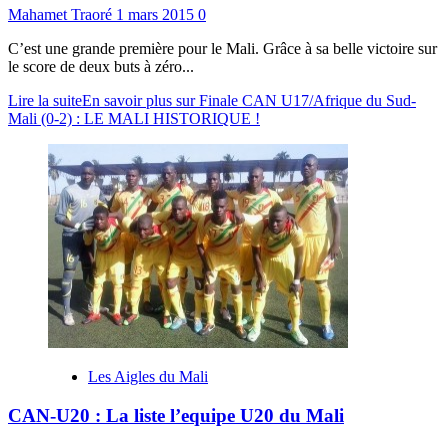
Mahamet Traoré
1 mars 2015
0
C’est une grande première pour le Mali. Grâce à sa belle victoire sur
le score de deux buts à zéro...
Lire la suite
En savoir plus sur Finale CAN U17/Afrique du Sud-
Mali (0-2) : LE MALI HISTORIQUE !
Les Aigles du Mali
CAN-U20 : La liste l’equipe U20 du Mali