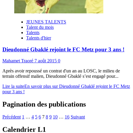
JEUNES TALENTS
Talent du mois
Talents
Talents d'hier
Dieudonné Gbaklé rejoint le FC Metz pour 3 ans !
Mahamet Traoré
7 août 2015
0
Après avoir repoussé un contrat d'un an au LOSC, le milieu de
terrain offensif malien, Dieudonné Gbaklé s’est engagé pour...
Lire la suite
En savoir plus sur Dieudonné Gbaklé rejoint le FC Metz
pour 3 ans !
Pagination des publications
Précédent
1
…
4
5
6
7
8
9
10
…
16
Suivant
Calendrier L1