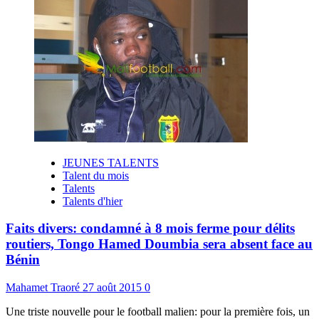
JEUNES TALENTS
Talent du mois
Talents
Talents d'hier
Faits divers: condamné à 8 mois ferme pour délits
routiers, Tongo Hamed Doumbia sera absent face au
Bénin
Mahamet Traoré
27 août 2015
0
Une triste nouvelle pour le football malien: pour la première fois, un