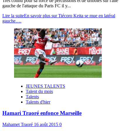
Très connu pour sa force de percussions et de dribbles sur l'aile
gauche de l'attaque du Paris FC il y...
Lire la suite
En savoir plus sur Tiécoro Keita se mue en latéral
gauche….
JEUNES TALENTS
Talent du mois
Talents
Talents d'hier
Hamari Traoré enfonce Marseille
Mahamet Traoré
16 août 2015
0