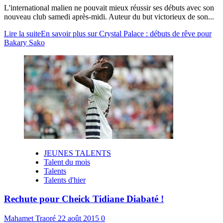
L'international malien ne pouvait mieux réussir ses débuts avec son
nouveau club samedi après-midi. Auteur du but victorieux de son...
Lire la suite
En savoir plus sur Crystal Palace : débuts de rêve pour
Bakary Sako
JEUNES TALENTS
Talent du mois
Talents
Talents d'hier
Rechute pour Cheick Tidiane Diabaté !
Mahamet Traoré
22 août 2015
0