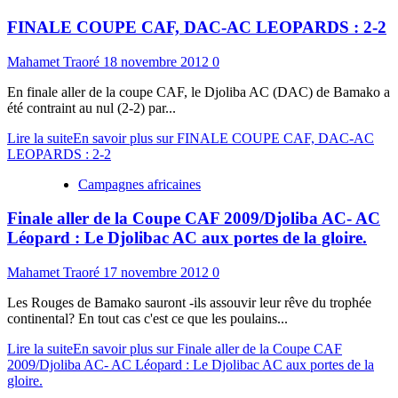
FINALE COUPE CAF, DAC-AC LEOPARDS : 2-2
Mahamet Traoré
18 novembre 2012
0
En finale aller de la coupe CAF, le Djoliba AC (DAC) de Bamako a
été contraint au nul (2-2) par...
Lire la suite
En savoir plus sur FINALE COUPE CAF, DAC-AC
LEOPARDS : 2-2
Campagnes africaines
Finale aller de la Coupe CAF 2009/Djoliba AC- AC
Léopard : Le Djolibac AC aux portes de la gloire.
Mahamet Traoré
17 novembre 2012
0
Les Rouges de Bamako sauront -ils assouvir leur rêve du trophée
continental? En tout cas c'est ce que les poulains...
Lire la suite
En savoir plus sur Finale aller de la Coupe CAF
2009/Djoliba AC- AC Léopard : Le Djolibac AC aux portes de la
gloire.