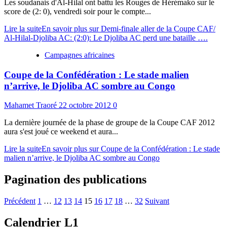
Les soudanais d'Al-Hilal ont battu les Rouges de Hérémako sur le
score de (2: 0), vendredi soir pour le compte...
Lire la suite
En savoir plus sur Demi-finale aller de la Coupe CAF/
Al-Hilal-Djoliba AC: (2:0): Le Djoliba AC perd une bataille ….
Campagnes africaines
Coupe de la Confédération : Le stade malien
n’arrive, le Djoliba AC sombre au Congo
Mahamet Traoré
22 octobre 2012
0
La dernière journée de la phase de groupe de la Coupe CAF 2012
aura s'est joué ce weekend et aura...
Lire la suite
En savoir plus sur Coupe de la Confédération : Le stade
malien n’arrive, le Djoliba AC sombre au Congo
Pagination des publications
Précédent
1
…
12
13
14
15
16
17
18
…
32
Suivant
Calendrier L1