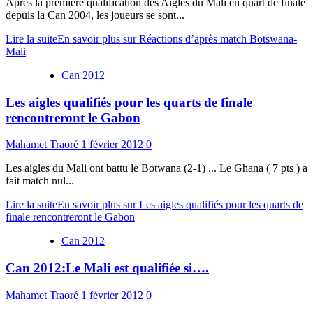
Apres la première qualification des Aigles du Mali en quart de finale
depuis la Can 2004, les joueurs se sont...
Lire la suite
En savoir plus sur Réactions d’après match Botswana-
Mali
Can 2012
Les aigles qualifiés pour les quarts de finale
rencontreront le Gabon
Mahamet Traoré
1 février 2012
0
Les aigles du Mali ont battu le Botwana (2-1) ... Le Ghana ( 7 pts ) a
fait match nul...
Lire la suite
En savoir plus sur Les aigles qualifiés pour les quarts de
finale rencontreront le Gabon
Can 2012
Can 2012:Le Mali est qualifiée si….
Mahamet Traoré
1 février 2012
0